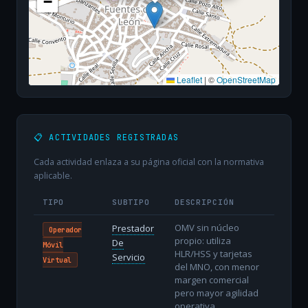
−
Leaflet
|
©
OpenStreetMap
📋 ACTIVIDADES REGISTRADAS
Cada actividad enlaza a su página oficial con la normativa
aplicable.
TIPO
SUBTIPO
DESCRIPCIÓN
OMV sin núcleo
Prestador
Operador
propio: utiliza
De
Móvil
HLR/HSS y tarjetas
Servicio
Virtual
del MNO, con menor
margen comercial
pero mayor agilidad
operativa.