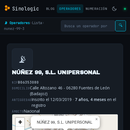
Sinologic
BLOG
OPERADORES
NUMERACIÓN
📡 Operadores
›
Lista
›
🔍
nunez-99-3
📡
NÚÑEZ 99, S.L. UNIPERSONAL
B06353080
NIF
Calle Altozano 46 - 06280 Fuentes de León
DOMICILIO
(Badajoz)
Inscrito el 12/03/2019 ·
7 años, 4 meses
en el
ANTIGÜEDAD
registro
Nacional
ÁMBITO
×
+
NÚÑEZ 99, S.L. UNIPERSONAL