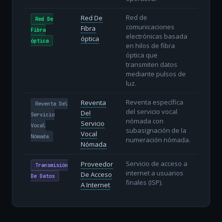
Red de
Red De
Red De
comunicaciones
Fibra
Fibra
electrónicas basada
óptica
óptica
en hilos de fibra
óptica que
transmiten datos
mediante pulsos de
luz.
Reventa específica
Reventa
Reventa Del
del servicio vocal
Del
Servicio
nómada con
Servicio
Vocal
subasignación de la
Vocal
Nómada
numeración nómada.
Nómada
Servicio de acceso a
Proveedor
Transmisión
internet a usuarios
De Acceso
De Datos
finales (ISP).
A Internet