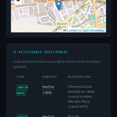
−
Leaflet
|
©
OpenStreetMap
📋 ACTIVIDADES REGISTRADAS
Cada actividad enlaza a su página oficial con la normativa
aplicable.
TIPO
SUBTIPO
DESCRIPCIÓN
Infraestructura
Red De
Red De
basada en cable
Cable
Cable
coaxial o redes
híbridas fibra-
coaxial (HFC).
Red de
Red De
Red De