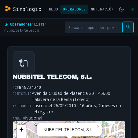
Sinologic
BLOG
OPERADORES
NUMERACIÓN
📡 Operadores
›
Lista
›
🔍
nubbitel-telecom
🔌
NUBBITEL TELECOM, S.L.
B45734340
NIF
Avenida Ciudad de Plasencia 20 - 45600
DOMICILIO
Talavera de la Reina (Toledo)
Inscrito el 26/05/2010 ·
16 años, 2 meses
en
ANTIGÜEDAD
el registro
Nacional
ÁMBITO
×
+
NUBBITEL TELECOM, S.L.