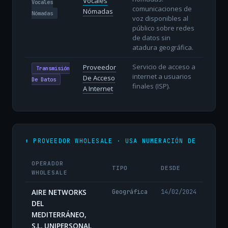
Vocales
Vocales
comunicaciones de
Nómadas
Nómadas
voz disponibles al
público sobre redes
de datos sin
atadura geográfica.
Servicio de acceso a
Proveedor
Transmisión
internet a usuarios
De Acceso
De Datos
finales (ISP).
A Internet
⬆️ PROVEEDOR WHOLESALE · USA NUMERACIÓN DE
OPERADOR
TIPO
DESDE
WHOLESALE
AIRE NETWORKS
Geográfica
14/02/2024
DEL
MEDITERRÁNEO,
S.L. UNIPERSONAL