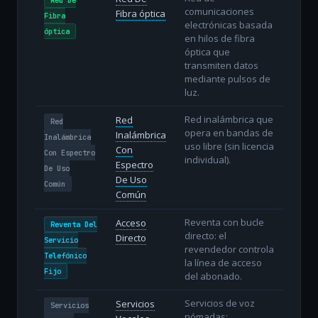
comunicaciones
Fibra óptica
Fibra
electrónicas basada
óptica
en hilos de fibra
óptica que
transmiten datos
mediante pulsos de
luz.
Red inalámbrica que
Red
Red
opera en bandas de
Inalámbrica
Inalámbrica
uso libre (sin licencia
Con
Con Espectro
individual).
Espectro
De Uso
De Uso
Común
Común
Reventa con bucle
Acceso
Reventa Del
directo: el
Directo
Servicio
revendedor controla
Telefónico
la línea de acceso
Fijo
del abonado.
Servicios de voz
Servicios
Servicios
nómadas: