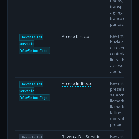
nodos,
transportando
agregados de
tráfico entre
puntos.
Reventa con
Acceso Directo
Reventa Del
bucle directo:
Servicio
el revendedor
Telefónico Fijo
controla la
línea de
acceso del
abonado.
Reventa con
Acceso Indirecto
Reventa Del
preselección o
Servicio
selección
Telefónico Fijo
llamada a
llamada sobre
la línea del
operador
propietario.
Reventa
Reventa Del Servicio
Reventa Del