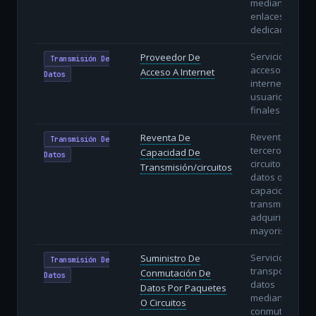
mediante
enlaces
dedicados.
Servicio de
Proveedor De
Transmisión De
acceso a
Acceso A Internet
Datos
internet a
usuarios
finales (ISP).
Reventa a
Reventa De
Transmisión De
terceros de
Capacidad De
Datos
circuitos de
Transmisión/circuitos
datos o
capacidad de
transmisión
adquiridos en
mayorista.
Servicios de
Suministro De
Transmisión De
transporte de
Conmutación De
Datos
datos
Datos Por Paquetes
mediante
O Circuitos
conmutación