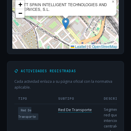
×
+
NTT SPAIN INTELLIGENT TECHNOLOGIES AND
SERVICES, S.L.
−
Leaflet
|
©
OpenStreetMap
📋 ACTIVIDADES REGISTRADAS
Cada actividad enlaza a su página oficial con la normativa
aplicable.
TIPO
SUBTIPO
DESCRIPCIÓN
Segmento de
Red De Transporte
Red De
red que
Transporte
interconecta
centrales y