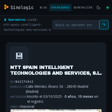
Sinologic
BLOG
OPERADORES
NUMERACIÓN
📡 Operadores
›
Lista
›
ntt-spain-intelligent-
🔍
technologies-and-services-6
💾
NTT SPAIN INTELLIGENT
TECHNOLOGIES AND SERVICES, S.L.
B62174842
NIF
Calle Méndez Álvaro 56 - 28045 Madrid
DOMICILIO
(Madrid)
Inscrito el 03/10/2025 ·
0 años, 10 meses
en
ANTIGÜEDAD
el registro
Nacional
ÁMBITO