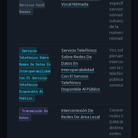
específica del
Vocal Nómada
Servicio Vocal
servicio vocal
Nómada
nómada con
subasignación
de la
numeración
nómada.
Voz sobre IP
Servicio Telefónico
Servicio
plenamente
Sobre Redes De
Telefónico Sobre
interconectada
Datos En
Redes De Datos En
con la red
Interoperabilidad
Interoperabilidad
telefónica
Con El Servicio
Con El Servicio
pública
Telefónico
conmutada.
Telefónico
Disponible Al Público
Disponible Al
Público
Conexión de
Interconexión De
Transmisión De
redes locales
Redes De área Local
Datos
(LAN) de
distintas
sedes