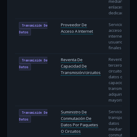
mediante
enlaces
dedicados.
Servicio de
Proveedor De
Transmisión De
acceso a
Acceso A Internet
Datos
internet a
usuarios
finales (ISP).
Reventa a
Reventa De
Transmisión De
terceros de
Capacidad De
Datos
circuitos de
Transmisión/circuitos
datos o
capacidad de
transmisión
adquiridos en
mayorista.
Servicios de
Suministro De
Transmisión De
transporte de
Conmutación De
Datos
datos
Datos Por Paquetes
mediante
O Circuitos
conmutación