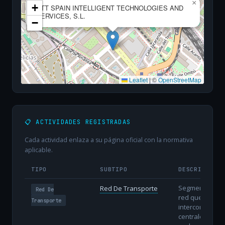
×
+
NTT SPAIN INTELLIGENT TECHNOLOGIES AND
SERVICES, S.L.
−
Leaflet
|
©
OpenStreetMap
📋 ACTIVIDADES REGISTRADAS
Cada actividad enlaza a su página oficial con la normativa
aplicable.
TIPO
SUBTIPO
DESCRIPCIÓN
Segmento de
Red De Transporte
Red De
red que
Transporte
interconecta
centrales y