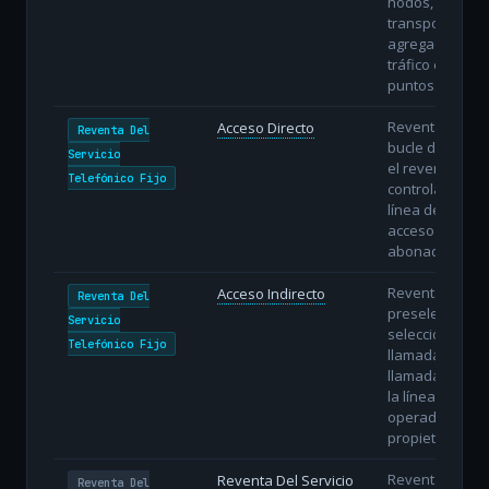
nodos,
transportando
agregados de
tráfico entre
puntos.
Reventa con
Acceso Directo
Reventa Del
bucle directo:
Servicio
el revendedor
Telefónico Fijo
controla la
línea de
acceso del
abonado.
Reventa con
Acceso Indirecto
Reventa Del
preselección o
Servicio
selección
Telefónico Fijo
llamada a
llamada sobre
la línea del
operador
propietario.
Reventa
Reventa Del Servicio
Reventa Del