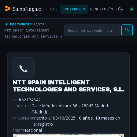
Sinologic
BLOG
OPERADORES
NUMERACIÓN
📡 Operadores
›
Lista
›
ntt-spain-intelligent-
🔍
technologies-and-services-3
📞
NTT SPAIN INTELLIGENT
TECHNOLOGIES AND SERVICES, S.L.
B62174842
NIF
Calle Méndez Álvaro 56 - 28045 Madrid
DOMICILIO
(Madrid)
Inscrito el 03/10/2025 ·
0 años, 10 meses
en
ANTIGÜEDAD
el registro
Nacional
ÁMBITO