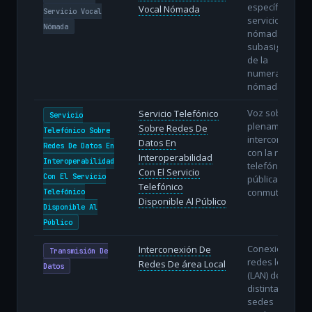
específica del
Vocal Nómada
Servicio Vocal
servicio vocal
Nómada
nómada con
subasignación
de la
numeración
nómada.
Voz sobre IP
Servicio Telefónico
Servicio
plenamente
Sobre Redes De
Telefónico Sobre
interconectada
Datos En
Redes De Datos En
con la red
Interoperabilidad
Interoperabilidad
telefónica
Con El Servicio
Con El Servicio
pública
Telefónico
conmutada.
Telefónico
Disponible Al Público
Disponible Al
Público
Conexión de
Interconexión De
Transmisión De
redes locales
Redes De área Local
Datos
(LAN) de
distintas
sedes