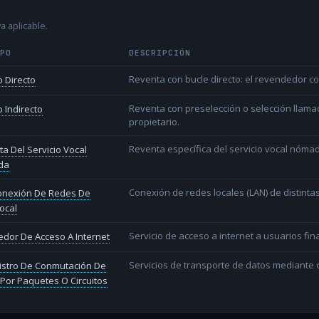
a aplicable.
IPO
DESCRIPCIÓN
Reventa con bucle directo: el revendedor co
 Directo
Reventa con preselección o selección llama
 Indirecto
propietario.
Reventa específica del servicio vocal nóm
a Del Servicio Vocal
da
Conexión de redes locales (LAN) de distint
conexión De Redes De
ocal
Servicio de acceso a internet a usuarios fina
dor De Acceso A Internet
Servicios de transporte de datos mediante c
istro De Conmutación De
Por Paquetes O Circuitos