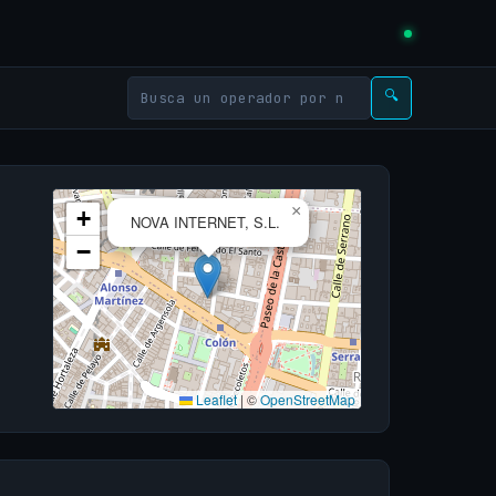
🔍
×
+
NOVA INTERNET, S.L.
−
Leaflet
|
©
OpenStreetMap