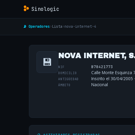
Sinologic
📡 Operadores
›
Lista
›
nova-internet-4
NOVA INTERNET, S.
💾
B78421773
NIF
Calle Monte Esquinza 7
DOMICILIO
Inscrito el 30/04/2005 
ANTIGÜEDAD
Nacional
ÁMBITO