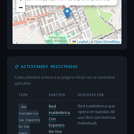
−
Leaflet
|
©
OpenStreetMap
📋 ACTIVIDADES REGISTRADAS
Cada actividad enlaza a su página oficial con la normativa
aplicable.
TIPO
SUBTIPO
DESCRIPCIÓN
Red inalámbrica que
Red
Red
opera en bandas de
Inalámbrica
Inalámbrica
uso libre (sin licencia
Con
Con Espectro
individual).
Espectro
De Uso
De Uso
Común