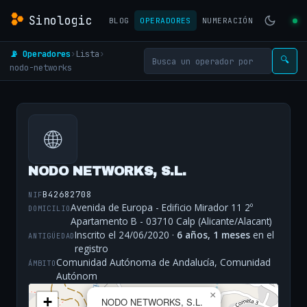
Sinologic
BLOG
OPERADORES
NUMERACIÓN
📡 Operadores
›
Lista
›
🔍
nodo-networks
🌐
NODO NETWORKS, S.L.
B42682708
NIF
Avenida de Europa - Edificio Mirador 11 2º
DOMICILIO
Apartamento B - 03710 Calp (Alicante/Alacant)
Inscrito el 24/06/2020 ·
6 años, 1 meses
en el
ANTIGÜEDAD
registro
Comunidad Autónoma de Andalucía, Comunidad
ÁMBITO
Autónom
×
+
NODO NETWORKS, S.L.