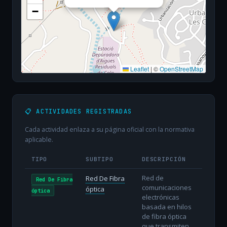
−
Leaflet
|
©
OpenStreetMap
📋 ACTIVIDADES REGISTRADAS
Cada actividad enlaza a su página oficial con la normativa
aplicable.
TIPO
SUBTIPO
DESCRIPCIÓN
Red de
Red De Fibra
Red De Fibra
comunicaciones
óptica
óptica
electrónicas
basada en hilos
de fibra óptica
que transmiten