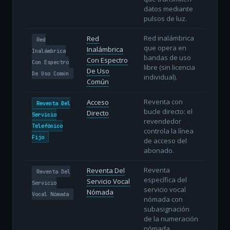
datos mediante
pulsos de luz.
Red inalámbrica
Red
Red
que opera en
Inalámbrica
Inalámbrica
bandas de uso
Con Espectro
Con Espectro
libre (sin licencia
De Uso
De Uso Común
individual).
Común
Reventa con
Acceso
Reventa Del
bucle directo: el
Directo
Servicio
revendedor
Telefónico
controla la línea
Fijo
de acceso del
abonado.
Reventa
Reventa Del
Reventa Del
específica del
Servicio Vocal
Servicio
servicio vocal
Nómada
Vocal Nómada
nómada con
subasignación
de la numeración
nómada.