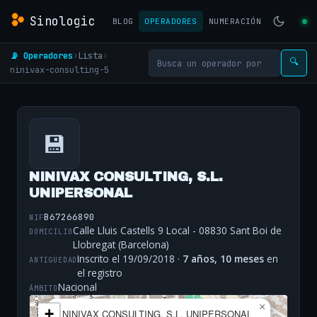
Sinologic
BLOG
OPERADORES
NUMERACIÓN
📡 Operadores
›
Lista
›
🔍
ninivax-consulting-5
💾
NINIVAX CONSULTING, S.L.
UNIPERSONAL
B67266890
NIF
Calle Lluis Castells 9 Local - 08830 Sant Boi de
DOMICILIO
Llobregat (Barcelona)
Inscrito el 19/09/2018 ·
7 años, 10 meses
en
ANTIGÜEDAD
el registro
Nacional
ÁMBITO
×
+
NINIVAX CONSULTING, S.L. UNIPERSONAL