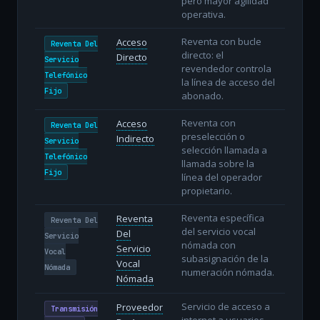
pero mayor agilidad
operativa.
Reventa con bucle
Acceso
Reventa Del
directo: el
Directo
Servicio
revendedor controla
Telefónico
la línea de acceso del
Fijo
abonado.
Reventa con
Acceso
Reventa Del
preselección o
Indirecto
Servicio
selección llamada a
Telefónico
llamada sobre la
Fijo
línea del operador
propietario.
Reventa específica
Reventa
Reventa Del
del servicio vocal
Del
Servicio
nómada con
Servicio
Vocal
subasignación de la
Vocal
Nómada
numeración nómada.
Nómada
Servicio de acceso a
Proveedor
Transmisión
internet a usuarios