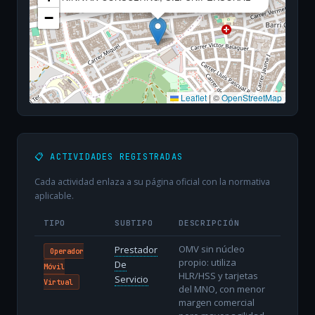
−
Leaflet
|
©
OpenStreetMap
📋 ACTIVIDADES REGISTRADAS
Cada actividad enlaza a su página oficial con la normativa
aplicable.
TIPO
SUBTIPO
DESCRIPCIÓN
OMV sin núcleo
Prestador
Operador
propio: utiliza
De
Móvil
HLR/HSS y tarjetas
Servicio
Virtual
del MNO, con menor
margen comercial