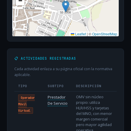
−
Leaflet
|
©
OpenStreetMap
📋 ACTIVIDADES REGISTRADAS
Cada actividad enlaza a su página oficial con la normativa
aplicable.
TIPO
SUBTIPO
DESCRIPCIÓN
OMV sin núcleo
Prestador
Operador
propio: utiliza
De Servicio
Móvil
HLR/HSS y tarjetas
Virtual
del MNO, con menor
margen comercial
pero mayor agilidad
operativa.