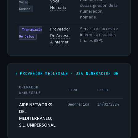
Vocal
Vocal
subasignación de la
Nómada
Nómada
numeración
nómada.
Servicio de acceso a
Proveedor
Transmisión
internet a usuarios
De Acceso
De Datos
finales (ISP).
A Internet
⬆️ PROVEEDOR WHOLESALE · USA NUMERACIÓN DE
OPERADOR
TIPO
DESDE
WHOLESALE
AIRE NETWORKS
Geográfica
14/02/2024
DEL
MEDITERRÁNEO,
S.L. UNIPERSONAL