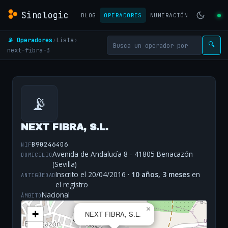
Sinologic
BLOG
OPERADORES
NUMERACIÓN
📡 Operadores
›
Lista
›
🔍
next-fibra-3
📡
NEXT FIBRA, S.L.
B90246406
NIF
Avenida de Andalucía 8 - 41805 Benacazón
DOMICILIO
(Sevilla)
Inscrito el 20/04/2016 ·
10 años, 3 meses
en
ANTIGÜEDAD
el registro
Nacional
ÁMBITO
×
+
NEXT FIBRA, S.L.