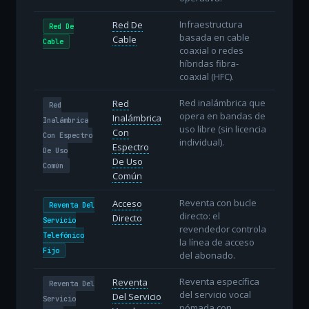
Infraestructura
Red De
Red De
basada en cable
Cable
Cable
coaxial o redes
híbridas fibra-
coaxial (HFC).
Red inalámbrica que
Red
Red
opera en bandas de
Inalámbrica
Inalámbrica
uso libre (sin licencia
Con
Con Espectro
individual).
Espectro
De Uso
De Uso
Común
Común
Reventa con bucle
Acceso
Reventa Del
directo: el
Directo
Servicio
revendedor controla
Telefónico
la línea de acceso
Fijo
del abonado.
Reventa específica
Reventa
Reventa Del
del servicio vocal
Del Servicio
Servicio
nómada con