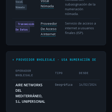
Vocal
Vocal
subasignación de la
Nómada
Nómada
numeración
nómada.
Servicio de acceso a
Proveedor
Transmisión
internet a usuarios
De Acceso
De Datos
finales (ISP).
A Internet
⬆️ PROVEEDOR WHOLESALE · USA NUMERACIÓN DE
OPERADOR
TIPO
DESDE
WHOLESALE
AIRE NETWORKS
Geográfica
14/02/2024
DEL
MEDITERRÁNEO,
S.L. UNIPERSONAL