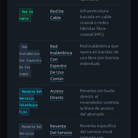
Infraestructura
Red De
Red De
basada en cable
Cable
Cable
coaxial o redes
híbridas fibra-
coaxial (HFC).
Red inalámbrica que
Red
Red
opera en bandas de
Inalámbrica
Inalámbrica
uso libre (sin licencia
Con
Con Espectro
individual).
Espectro
De Uso
De Uso
Común
Común
Reventa con bucle
Acceso
Reventa Del
directo: el
Directo
Servicio
revendedor controla
Telefónico
la línea de acceso
Fijo
del abonado.
Reventa específica
Reventa
Reventa Del
del servicio vocal
Del Servicio
Servicio
nómada con