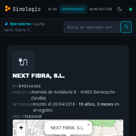
Sinologic
BLOG
OPERADORES
NUMERACIÓN
📡 Operadores
›
Lista
›
🔍
next-fibra-2
🔌
NEXT FIBRA, S.L.
B90246406
NIF
Avenida de Andalucía 8 - 41805 Benacazón
DOMICILIO
(Sevilla)
Inscrito el 20/04/2016 ·
10 años, 3 meses
en
ANTIGÜEDAD
el registro
Nacional
ÁMBITO
×
+
NEXT FIBRA, S.L.