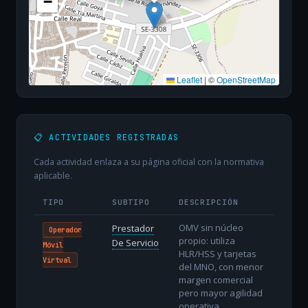
−
Leaflet
|
©
OpenStreetMap
📋 ACTIVIDADES REGISTRADAS
Cada actividad enlaza a su página oficial con la normativa
aplicable.
TIPO
SUBTIPO
DESCRIPCIÓN
OMV sin núcleo
Prestador
Operador
propio: utiliza
De Servicio
Móvil
HLR/HSS y tarjetas
Virtual
del MNO, con menor
margen comercial
pero mayor agilidad
operativa.