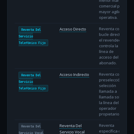
menor margen
comercial pero
mayor agilidad
operativa.
Reventa con
Acceso Directo
Reventa Del
bucle directo:
Servicio
el revendedor
Telefónico Fijo
controla la
línea de
acceso del
abonado.
Reventa con
Acceso Indirecto
Reventa Del
preselección o
Servicio
selección
Telefónico Fijo
llamada a
llamada sobre
la línea del
operador
propietario.
Reventa
Reventa Del
Reventa Del
específica del
Servicio Vocal
Servicio Vocal