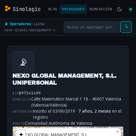
Sinologic
BLOG
OPERADORES
NUMERACIÓN
📡 Operadores
›
Lista
›
🔍
nexo-global-management-4
📡
NEXO GLOBAL MANAGEMENT, S.L.
UNIPERSONAL
B97341499
NIF
Calle Matemático Marzal 1 18 - 46007 Valencia
DOMICILIO
(Valencia/València)
Inscrito el 03/06/2019 ·
7 años, 2 meses
en el
ANTIGÜEDAD
registro
Comunidad Autónoma de Valencia
ÁMBITO
×
+
NEXO GLOBAL MANAGEMENT, S.L.