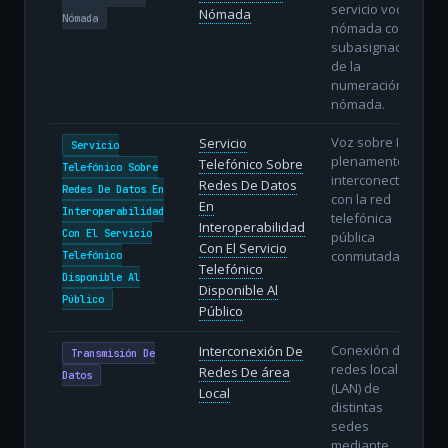
servicio vocal
Nómada
Nómada
nómada con
subasignación
de la
numeración
nómada.
Voz sobre IP
Servicio
Servicio
plenamente
Telefónico Sobre
Telefónico Sobre
interconectada
Redes De Datos
Redes De Datos En
con la red
En
Interoperabilidad
telefónica
Interoperabilidad
Con El Servicio
pública
Con El Servicio
conmutada.
Telefónico
Telefónico
Disponible Al
Disponible Al
Público
Público
Conexión de
Interconexión De
Transmisión De
redes locales
Redes De área
Datos
(LAN) de
Local
distintas
sedes
mediante