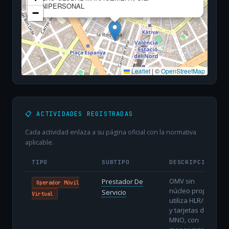
UNIPERSONAL
−
Leaflet
|
©
OpenStreetMap
📋 ACTIVIDADES REGISTRADAS
Cada actividad enlaza a su página oficial con la normativa
aplicable.
TIPO
SUBTIPO
DESCRIPCIÓN
OMV sin
Prestador De
Operador Móvil
núcleo propio:
Servicio
Virtual
utiliza HLR/HSS
y tarjetas del
MNO, con