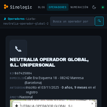
Sinologic
BLOG
OPERADORES
NUMERACIÓN
📡 Operadores
›
Lista
›
🔍
neutralia-operador-global-2
📞
NEUTRALIA OPERADOR GLOBAL,
S.L. UNIPERSONAL
B67425884
NIF
Calle Era Esquerra 18 - 08242 Manresa
DOMICILIO
(Barcelona)
Inscrito el 03/11/2025 ·
0 años, 9 meses
en el
ANTIGÜEDAD
registro
Nacional
ÁMBITO
×
+
NEUTRALIA OPERADOR GLOBAL, S.L.