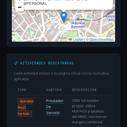
UNIPERSONAL
−
Leaflet
|
©
OpenStreetMap
📋 ACTIVIDADES REGISTRADAS
Cada actividad enlaza a su página oficial con la normativa
aplicable.
TIPO
SUBTIPO
DESCRIPCIÓN
OMV sin núcleo
Prestador
Operador
propio: utiliza
De
Móvil
HLR/HSS y tarjetas
Servicio
Virtual
del MNO, con menor
margen comercial