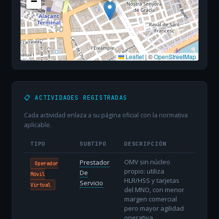
−
Leaflet
|
©
OpenStreetMap
📋 ACTIVIDADES REGISTRADAS
Cada actividad enlaza a su página oficial con la normativa
aplicable.
TIPO
SUBTIPO
DESCRIPCIÓN
OMV sin núcleo
Prestador
Operador
propio: utiliza
De
Móvil
HLR/HSS y tarjetas
Servicio
Virtual
del MNO, con menor
margen comercial
pero mayor agilidad
operativa.