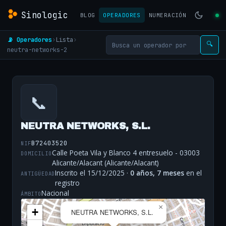
Sinologic
BLOG
OPERADORES
NUMERACIÓN
📡 Operadores
›
Lista
›
🔍
neutra-networks-2
📞
NEUTRA NETWORKS, S.L.
B72403520
NIF
Calle Poeta Vila y Blanco 4 entresuelo - 03003
DOMICILIO
Alicante/Alacant (Alicante/Alacant)
Inscrito el 15/12/2025 ·
0 años, 7 meses
en el
ANTIGÜEDAD
registro
Nacional
ÁMBITO
×
+
NEUTRA NETWORKS, S.L.