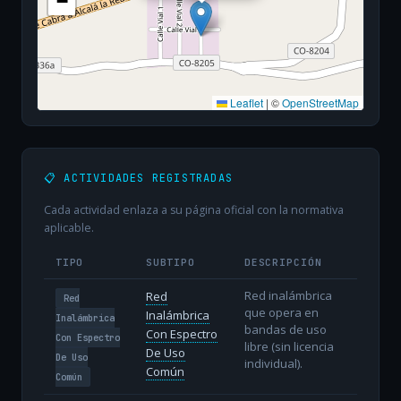
−
Leaflet
|
©
OpenStreetMap
📋 ACTIVIDADES REGISTRADAS
Cada actividad enlaza a su página oficial con la normativa
aplicable.
TIPO
SUBTIPO
DESCRIPCIÓN
Red inalámbrica
Red
Red
que opera en
Inalámbrica
Inalámbrica
bandas de uso
Con Espectro
Con Espectro
libre (sin licencia
De Uso
De Uso
individual).
Común
Común