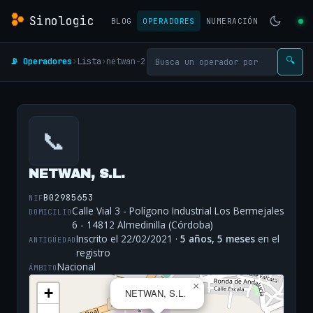
Sinologic
BLOG
OPERADORES
NUMERACIÓN
📡 Operadores
›
Lista
›
netwan-2
🔍
📞
NETWAN, S.L.
B02985653
NIF
Calle Vial 3 - Polígono Industrial Los Bermejales
DOMICILIO
6 - 14812 Almedinilla (Córdoba)
Inscrito el 22/02/2021 ·
5 años, 5 meses
en el
ANTIGÜEDAD
registro
Nacional
ÁMBITO
×
+
NETWAN, S.L.