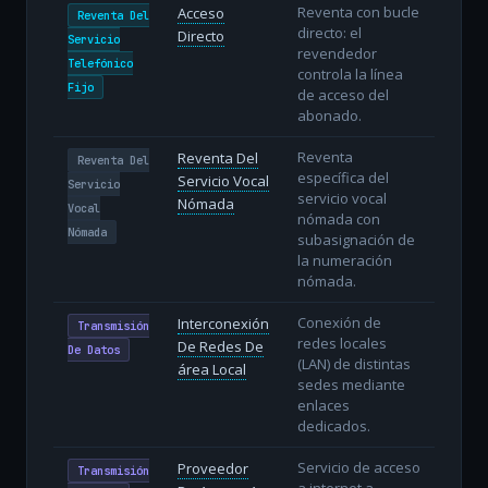
Reventa con bucle
Acceso
Reventa Del
directo: el
Directo
Servicio
revendedor
Telefónico
controla la línea
Fijo
de acceso del
abonado.
Reventa
Reventa Del
Reventa Del
específica del
Servicio Vocal
Servicio
servicio vocal
Nómada
Vocal
nómada con
Nómada
subasignación de
la numeración
nómada.
Conexión de
Interconexión
Transmisión
redes locales
De Redes De
De Datos
(LAN) de distintas
área Local
sedes mediante
enlaces
dedicados.
Servicio de acceso
Proveedor
Transmisión
a internet a