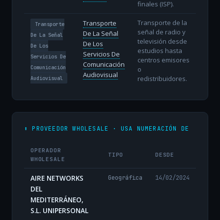
finales (ISP).
Transporte de la
Transporte
Transporte
señal de radio y
De La Señal
De La Señal
televisión desde
De Los
De Los
estudios hasta
Servicios De
Servicios De
centros emisores
Comunicación
Comunicación
o
Audiovisual
redistribuidores.
Audiovisual
⬆️ PROVEEDOR WHOLESALE · USA NUMERACIÓN DE
OPERADOR
TIPO
DESDE
WHOLESALE
AIRE NETWORKS
Geográfica
14/02/2024
DEL
MEDITERRÁNEO,
S.L. UNIPERSONAL