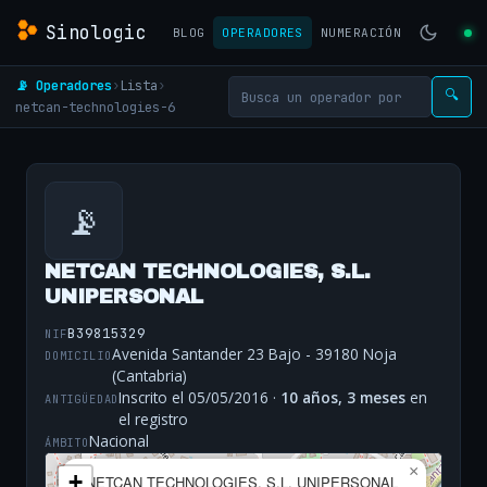
Sinologic
BLOG
OPERADORES
NUMERACIÓN
📡 Operadores
›
Lista
›
🔍
netcan-technologies-6
📡
NETCAN TECHNOLOGIES, S.L.
UNIPERSONAL
B39815329
NIF
Avenida Santander 23 Bajo - 39180 Noja
DOMICILIO
(Cantabria)
Inscrito el 05/05/2016 ·
10 años, 3 meses
en
ANTIGÜEDAD
el registro
Nacional
ÁMBITO
×
+
NETCAN TECHNOLOGIES, S.L. UNIPERSONAL