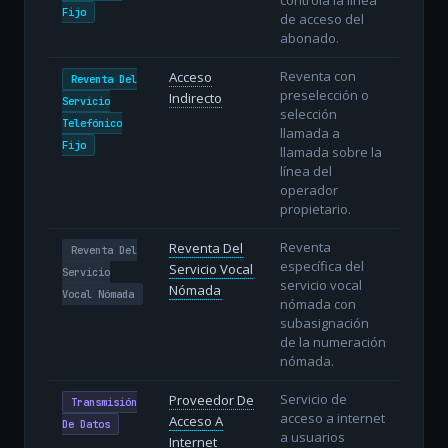
Fijo
de acceso del
abonado.
Reventa con
Acceso
Reventa Del
preselección o
Indirecto
Servicio
selección
Telefónico
llamada a
Fijo
llamada sobre la
línea del
operador
propietario.
Reventa
Reventa Del
Reventa Del
específica del
Servicio Vocal
Servicio
servicio vocal
Nómada
Vocal Nómada
nómada con
subasignación
de la numeración
nómada.
Servicio de
Proveedor De
Transmisión
acceso a internet
Acceso A
De Datos
a usuarios
Internet