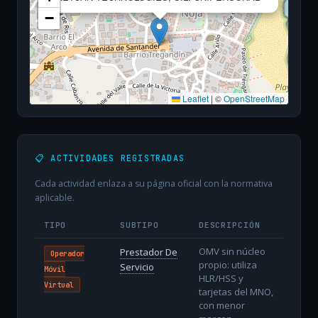
−
Leaflet
|
©
OpenStreetMap
📋 ACTIVIDADES REGISTRADAS
Cada actividad enlaza a su página oficial con la normativa
aplicable.
TIPO
SUBTIPO
DESCRIPCIÓN
OMV sin núcleo
Prestador De
Operador
propio: utiliza
Servicio
Móvil
HLR/HSS y
Virtual
tarjetas del MNO,
con menor