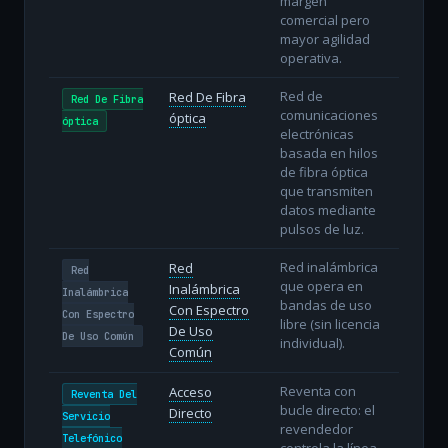
margen
comercial pero
mayor agilidad
operativa.
Red de
Red De Fibra
Red De Fibra
comunicaciones
óptica
óptica
electrónicas
basada en hilos
de fibra óptica
que transmiten
datos mediante
pulsos de luz.
Red inalámbrica
Red
Red
que opera en
Inalámbrica
Inalámbrica
bandas de uso
Con Espectro
Con Espectro
libre (sin licencia
De Uso
De Uso Común
individual).
Común
Reventa con
Acceso
Reventa Del
bucle directo: el
Directo
Servicio
revendedor
Telefónico
controla la línea