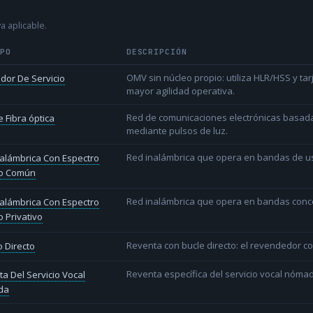
a aplicable.
IPO
DESCRIPCIÓN
OMV sin núcleo propio: utiliza HLR/HSS y t
dor De Servicio
mayor agilidad operativa.
Red de comunicaciones electrónicas basada 
 Fibra óptica
mediante pulsos de luz.
Red inalámbrica que opera en bandas de uso l
alámbrica Con Espectro
o Común
Red inalámbrica que opera en bandas conce
alámbrica Con Espectro
 Privativo
Reventa con bucle directo: el revendedor co
 Directo
Reventa específica del servicio vocal nóm
a Del Servicio Vocal
da