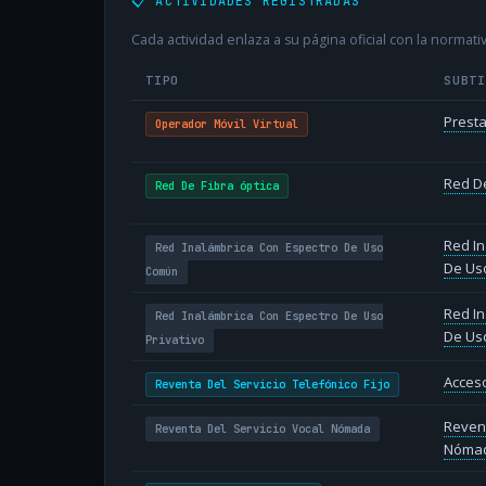
📋 ACTIVIDADES REGISTRADAS
Cada actividad enlaza a su página oficial con la normativ
TIPO
SUBT
Presta
Operador Móvil Virtual
Red De
Red De Fibra óptica
Red In
Red Inalámbrica Con Espectro De Uso
De Us
Común
Red In
Red Inalámbrica Con Espectro De Uso
De Uso
Privativo
Acceso
Reventa Del Servicio Telefónico Fijo
Revent
Reventa Del Servicio Vocal Nómada
Nóma