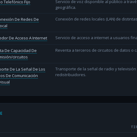
Servicio de voz disponible al público a trav
io Telefónico Fijo
geográfica.
Conexión de redes locales (LAN) de distint
conexión De Redes De
ocal
Servicio de acceso a internet a usuarios fina
dor De Acceso A Internet
Reventa a terceros de circuitos de datos o 
ta De Capacidad De
isión/circuitos
Transporte de la señal de radio y televisió
orte De La Señal De Los
redistribuidores.
ios De Comunicación
isual
DE
TI