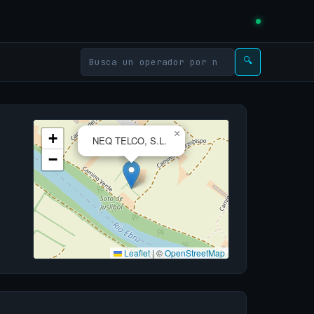
🔍
×
+
NEQ TELCO, S.L.
−
Leaflet
|
©
OpenStreetMap