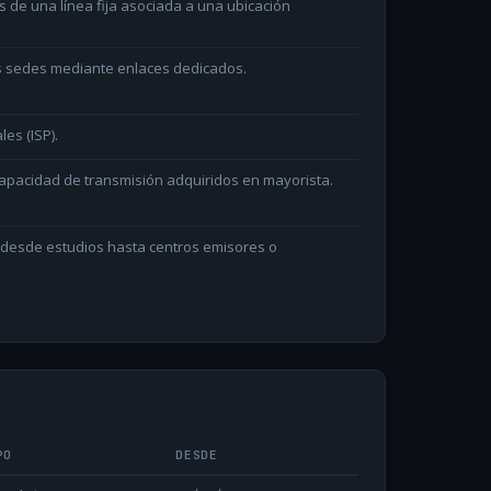
és de una línea fija asociada a una ubicación
as sedes mediante enlaces dedicados.
les (ISP).
capacidad de transmisión adquiridos en mayorista.
n desde estudios hasta centros emisores o
PO
DESDE