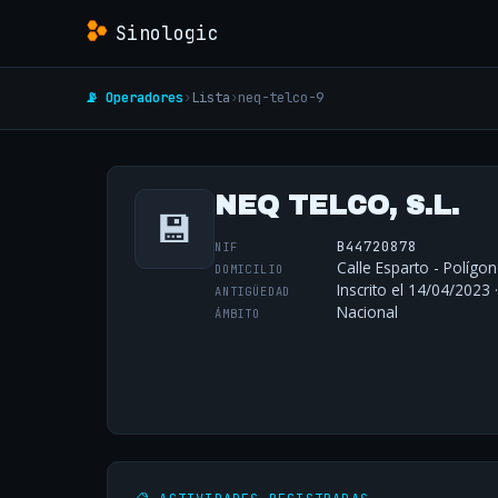
Sinologic
📡 Operadores
›
Lista
›
neq-telco-9
NEQ TELCO, S.L.
💾
B44720878
NIF
Calle Esparto - Políg
DOMICILIO
Inscrito el 14/04/2023 
ANTIGÜEDAD
Nacional
ÁMBITO