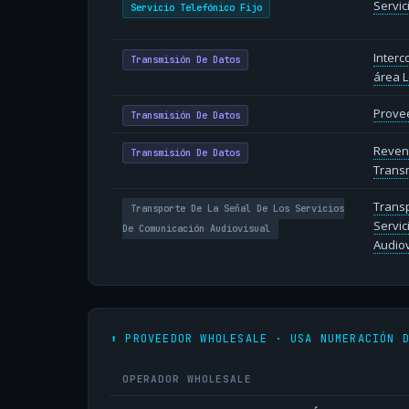
Servic
Servicio Telefónico Fijo
Inter
Transmisión De Datos
área L
Provee
Transmisión De Datos
Reven
Transmisión De Datos
Transm
Transp
Transporte De La Señal De Los Servicios
Servic
De Comunicación Audiovisual
Audiov
⬆️ PROVEEDOR WHOLESALE · USA NUMERACIÓN 
OPERADOR WHOLESALE