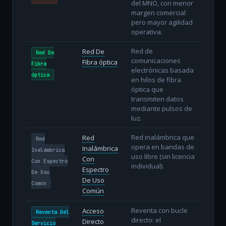
del MNO, con menor
margen comercial
pero mayor agilidad
operativa.
Red de
Red De
Red De
comunicaciones
Fibra óptica
Fibra
electrónicas basada
óptica
en hilos de fibra
óptica que
transmiten datos
mediante pulsos de
luz.
Red inalámbrica que
Red
Red
opera en bandas de
Inalámbrica
Inalámbrica
uso libre (sin licencia
Con
Con Espectro
individual).
Espectro
De Uso
De Uso
Común
Común
Reventa con bucle
Acceso
Reventa Del
directo: el
Directo
Servicio