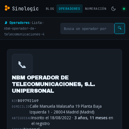
Sinologic
BLOG
OPERADORES
NUMERACIÓN
📡 Operadores
›
Lista
›
nbm-operador-de-
🔍
telecomunicaciones-4
📞
NBM OPERADOR DE
TELECOMUNICACIONES, S.L.
UNIPERSONAL
B09792169
NIF
Calle Manuela Malasaña 19 Planta Baja
DOMICILIO
Izquierda 1 - 28004 Madrid (Madrid)
Inscrito el 18/08/2022 ·
3 años, 11 meses
en
ANTIGÜEDAD
el registro