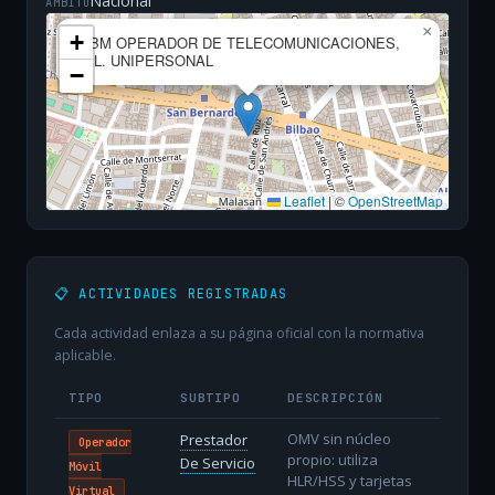
Nacional
ÁMBITO
×
+
NBM OPERADOR DE TELECOMUNICACIONES,
S.L. UNIPERSONAL
−
Leaflet
|
©
OpenStreetMap
📋 ACTIVIDADES REGISTRADAS
Cada actividad enlaza a su página oficial con la normativa
aplicable.
TIPO
SUBTIPO
DESCRIPCIÓN
OMV sin núcleo
Prestador
Operador
propio: utiliza
De Servicio
Móvil
HLR/HSS y tarjetas
Virtual