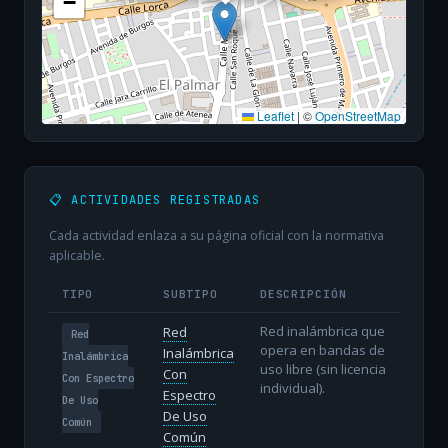
−
Leaflet
|
©
OpenStreetMap
📋 ACTIVIDADES REGISTRADAS
Cada actividad enlaza a su página oficial con la normativa
aplicable.
TIPO
SUBTIPO
DESCRIPCIÓN
Red inalámbrica que
Red
Red
opera en bandas de
Inalámbrica
Inalámbrica
uso libre (sin licencia
Con
Con Espectro
individual).
Espectro
De Uso
De Uso
Común
Común