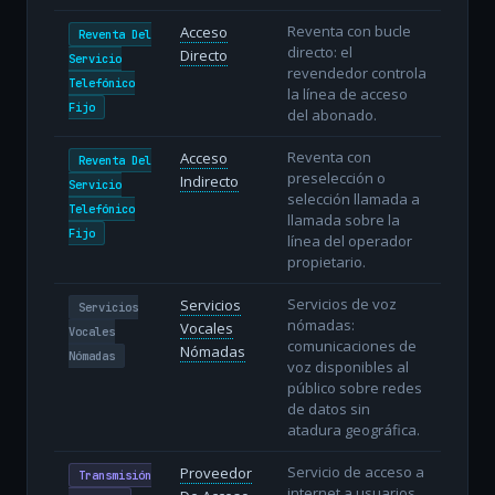
Reventa con bucle
Acceso
Reventa Del
directo: el
Directo
Servicio
revendedor controla
Telefónico
la línea de acceso
Fijo
del abonado.
Reventa con
Acceso
Reventa Del
preselección o
Indirecto
Servicio
selección llamada a
Telefónico
llamada sobre la
Fijo
línea del operador
propietario.
Servicios de voz
Servicios
Servicios
nómadas:
Vocales
Vocales
comunicaciones de
Nómadas
Nómadas
voz disponibles al
público sobre redes
de datos sin
atadura geográfica.
Servicio de acceso a
Proveedor
Transmisión
internet a usuarios