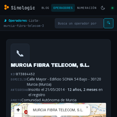
Sinologic
BLOG
OPERADORES
NUMERACIÓN
📡 Operadores
›
Lista
›
🔍
murcia-fibra-telecom-3
📞
MURCIA FIBRA TELECOM, S.L.
B73804452
NIF
Calle Mayor - Edificio SONIA 54 Bajo - 30120
DOMICILIO
Murcia (Murcia)
Inscrito el 21/05/2014 ·
12 años, 2 meses
en
ANTIGÜEDAD
el registro
Comunidad Autónoma de Murcia
ÁMBITO
×
+
MURCIA FIBRA TELECOM, S.L.