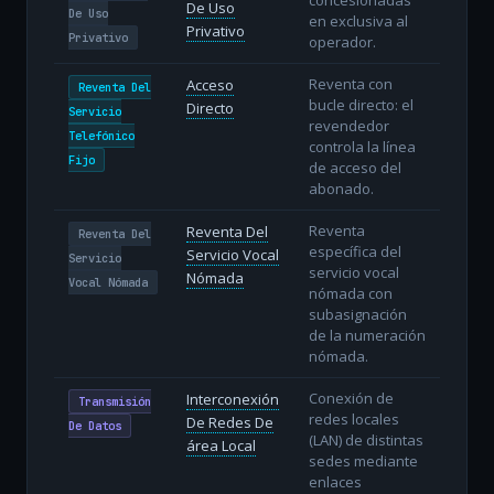
De Uso
De Uso
en exclusiva al
Privativo
Privativo
operador.
Reventa con
Acceso
Reventa Del
bucle directo: el
Directo
Servicio
revendedor
Telefónico
controla la línea
Fijo
de acceso del
abonado.
Reventa
Reventa Del
Reventa Del
específica del
Servicio Vocal
Servicio
servicio vocal
Nómada
Vocal Nómada
nómada con
subasignación
de la numeración
nómada.
Conexión de
Interconexión
Transmisión
redes locales
De Redes De
De Datos
(LAN) de distintas
área Local
sedes mediante
enlaces