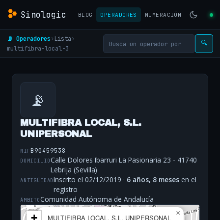
Sinologic
BLOG
OPERADORES
NUMERACIÓN
📡 Operadores
›
Lista
›
🔍
multifibra-local-3
📡
MULTIFIBRA LOCAL, S.L.
UNIPERSONAL
B90459538
NIF
Calle Dolores Ibarruri La Pasionaria 23 - 41740
DOMICILIO
Lebrija (Sevilla)
Inscrito el 02/12/2019 ·
6 años, 8 meses
en el
ANTIGÜEDAD
registro
Comunidad Autónoma de Andalucía
ÁMBITO
×
+
MULTIFIBRA LOCAL, S.L. UNIPERSONAL