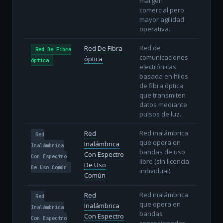
margen
comercial pero
mayor agilidad
operativa.
Red de
Red De Fibra
Red De Fibra
comunicaciones
óptica
óptica
electrónicas
basada en hilos
de fibra óptica
que transmiten
datos mediante
pulsos de luz.
Red inalámbrica
Red
Red
que opera en
Inalámbrica
Inalámbrica
bandas de uso
Con Espectro
Con Espectro
libre (sin licencia
De Uso
De Uso Común
individual).
Común
Red inalámbrica
Red
Red
que opera en
Inalámbrica
Inalámbrica
bandas
Con Espectro
Con Espectro
concesionadas