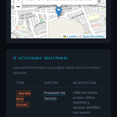
−
Leaflet
|
©
OpenStreetMap
📋 ACTIVIDADES REGISTRADAS
Cada actividad enlaza a su página oficial con la normativa
aplicable.
TIPO
SUBTIPO
DESCRIPCIÓN
OMV sin núcleo
Prestador De
Operador
propio: utiliza
Servicio
Móvil
HLR/HSS y
Virtual
tarjetas del MNO,
con menor