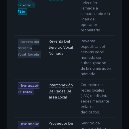
selección
Telefónico
llamada a
Fijo
llamada sobre la
línea del
operador
propietario.
Reventa
Reventa Del
Reventa Del
específica del
Servicio Vocal
Servicio
servicio vocal
Nómada
Vocal Nómada
nómada con
subasignación
de la numeración
nómada.
Conexión de
Interconexión
Transmisión
redes locales
De Redes De
De Datos
(LAN) de distintas
área Local
sedes mediante
enlaces
dedicados.
Servicio de
Proveedor De
Transmisión
acceso a internet