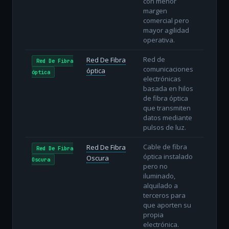
con menor
margen
comercial pero
mayor agilidad
operativa.
Red de
Red De Fibra
Red De Fibra
comunicaciones
óptica
óptica
electrónicas
basada en hilos
de fibra óptica
que transmiten
datos mediante
pulsos de luz.
Cable de fibra
Red De Fibra
Red De Fibra
óptica instalado
Oscura
Oscura
pero no
iluminado,
alquilado a
terceros para
que aporten su
propia
electrónica.