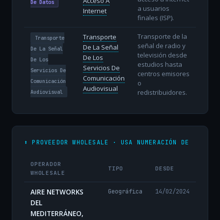
Acceso A
De Datos
a usuarios
Internet
finales (ISP).
Transporte de la
Transporte
Transporte
señal de radio y
De La Señal
De La Señal
televisión desde
De Los
De Los
estudios hasta
Servicios De
Servicios De
centros emisores
Comunicación
Comunicación
o
Audiovisual
redistribuidores.
Audiovisual
⬆️ PROVEEDOR WHOLESALE · USA NUMERACIÓN DE
OPERADOR
TIPO
DESDE
WHOLESALE
AIRE NETWORKS
Geográfica
14/02/2024
DEL
MEDITERRÁNEO,