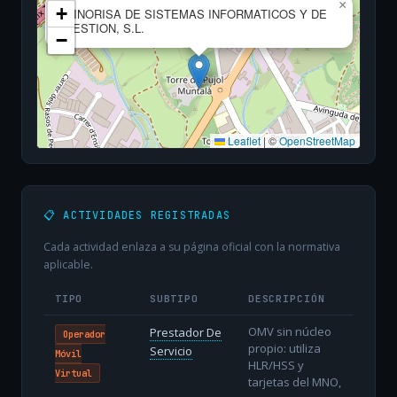
×
+
MINORISA DE SISTEMAS INFORMATICOS Y DE
GESTION, S.L.
−
Leaflet
|
©
OpenStreetMap
📋 ACTIVIDADES REGISTRADAS
Cada actividad enlaza a su página oficial con la normativa
aplicable.
TIPO
SUBTIPO
DESCRIPCIÓN
OMV sin núcleo
Prestador De
Operador
propio: utiliza
Servicio
Móvil
HLR/HSS y
Virtual
tarjetas del MNO,