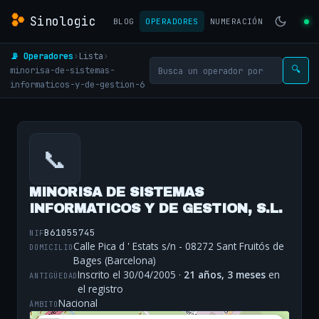
Sinologic
BLOG
OPERADORES
NUMERACIÓN
📡 Operadores
›
Lista
›
minorisa-de-sistemas-
🔍
informaticos-y-de-gestion-6
📞
MINORISA DE SISTEMAS
INFORMATICOS Y DE GESTION, S.L.
B61055745
NIF
Calle Pica d ' Estats s/n - 08272 Sant Fruitós de
DOMICILIO
Bages (Barcelona)
Inscrito el 30/04/2005 ·
21 años, 3 meses
en
ANTIGÜEDAD
el registro
Nacional
ÁMBITO