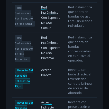
Red inalámbrica
Red
Red
que opera en
Inalámbrica
Inalámbrica
bandas de uso
Con Espectro
Con Espectro
libre (sin licencia
De Uso
De Uso Común
individual).
Común
Red inalámbrica
Red
Red
que opera en
Inalámbrica
Inalámbrica
bandas
Con Espectro
Con Espectro
concesionadas
De Uso
De Uso
en exclusiva al
Privativo
Privativo
operador.
Reventa con
Acceso
Reventa Del
bucle directo: el
Directo
Servicio
revendedor
Telefónico
controla la línea
Fijo
de acceso del
abonado.
Reventa con
Acceso
Reventa Del
preselección o
Indirecto
Servicio