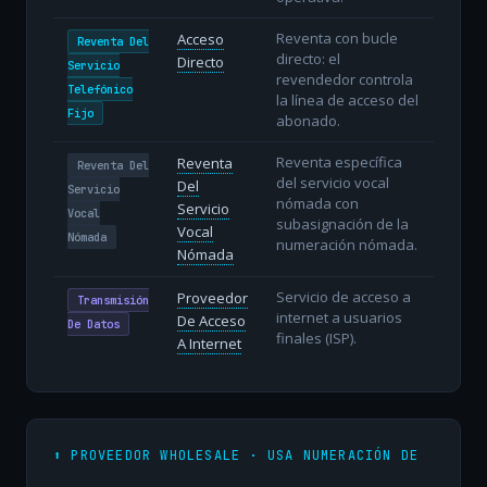
Reventa con bucle
Acceso
Reventa Del
directo: el
Directo
Servicio
revendedor controla
Telefónico
la línea de acceso del
Fijo
abonado.
Reventa específica
Reventa
Reventa Del
del servicio vocal
Del
Servicio
nómada con
Servicio
Vocal
subasignación de la
Vocal
Nómada
numeración nómada.
Nómada
Servicio de acceso a
Proveedor
Transmisión
internet a usuarios
De Acceso
De Datos
finales (ISP).
A Internet
⬆️ PROVEEDOR WHOLESALE · USA NUMERACIÓN DE