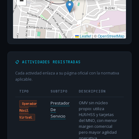
−
Leaflet
|
©
OpenStreetMap
📋 ACTIVIDADES REGISTRADAS
Cada actividad enlaza a su página oficial con la normativa
aplicable.
TIPO
SUBTIPO
DESCRIPCIÓN
OMV sin núcleo
Prestador
Operador
propio: utiliza
De
Móvil
HLR/HSS y tarjetas
Servicio
Virtual
del MNO, con menor
margen comercial
pero mayor agilidad
operativa.