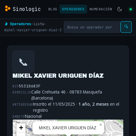
Sinologic
BLOG
OPERADORES
NUMERACIÓN
📡 Operadores
›
Lista
›
🔍
mikel-xavier-uriguen-diaz-2
📞
MIKEL XAVIER URIGUEN DÍAZ
55310683F
NIF
Calle Crehueta 46 - 08783 Masquefa
DOMICILIO
(Barcelona)
Inscrito el 11/05/2025 ·
1 año, 2 meses
en el
ANTIGÜEDAD
registro
Nacional
ÁMBITO
×
+
MIKEL XAVIER URIGUEN DÍAZ