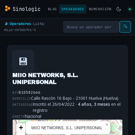
Sinologic
BLOG
OPERADORES
NUMERACIÓN
📡 Operadores
›
Lista
›
🔍
miio-networks-4
💾
MIIO NETWORKS, S.L.
UNIPERSONAL
B10582666
NIF
Calle Rascón 16 Bajo - 21001 Huelva (Huelva)
DOMICILIO
Inscrito el 26/04/2022 ·
4 años, 3 meses
en el
ANTIGÜEDAD
registro
Nacional
ÁMBITO
×
+
MIIO NETWORKS, S.L. UNIPERSONAL