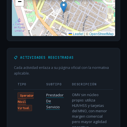
−
Leaflet
|
©
OpenStreetMap
📋 ACTIVIDADES REGISTRADAS
Cada actividad enlaza a su página oficial con la normativa
aplicable.
TIPO
SUBTIPO
DESCRIPCIÓN
OMV sin núcleo
Prestador
Operador
propio: utiliza
De
Móvil
HLR/HSS y tarjetas
Servicio
Virtual
del MNO, con menor
margen comercial
pero mayor agilidad
operativa.