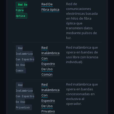
Red de
Red De
Red De
comunicaciones
Fibra óptica
Fibra
electrónicas basada
óptica
en hilos de fibra
óptica que
transmiten datos
mediante pulsos de
luz.
Red inalámbrica que
Red
Red
opera en bandas de
Inalámbrica
Inalámbrica
uso libre (sin licencia
Con
Con Espectro
individual).
Espectro
De Uso
De Uso
Común
Común
Red inalámbrica que
Red
Red
opera en bandas
Inalámbrica
Inalámbrica
concesionadas en
Con
Con Espectro
exclusiva al
Espectro
De Uso
operador.
De Uso
Privativo
Privativo