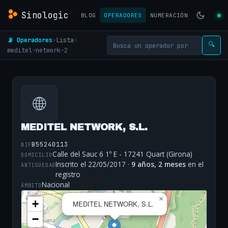
Sinologic
BLOG
OPERADORES
NUMERACIÓN
📡 Operadores
›
Lista
›
🔍
meditel-network-2
🌐
MEDITEL NETWORK, S.L.
B55240113
NIF
Calle del Sauc 6 1º E - 17241 Quart (Girona)
DOMICILIO
Inscrito el 22/05/2017 ·
9 años, 2 meses
en el
ANTIGÜEDAD
registro
Nacional
ÁMBITO
×
+
MEDITEL NETWORK, S.L.
−