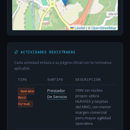
Leaflet
|
©
OpenStreetMap
📋 ACTIVIDADES REGISTRADAS
Cada actividad enlaza a su página oficial con la normativa
aplicable.
TIPO
SUBTIPO
DESCRIPCIÓN
OMV sin núcleo
Prestador
Operador
propio: utiliza
De Servicio
Móvil
HLR/HSS y tarjetas
Virtual
del MNO, con menor
margen comercial
pero mayor agilidad
operativa.