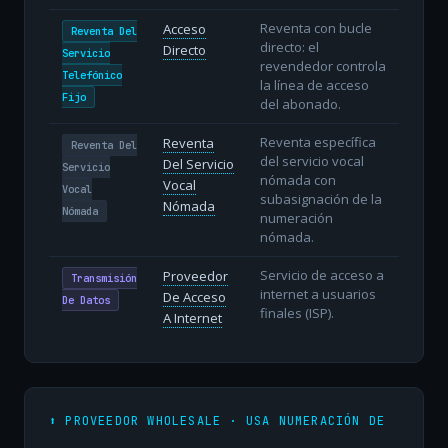
Reventa con bucle
Acceso
Reventa Del
directo: el
Directo
Servicio
revendedor controla
Telefónico
la línea de acceso
Fijo
del abonado.
Reventa específica
Reventa
Reventa Del
del servicio vocal
Del Servicio
Servicio
nómada con
Vocal
Vocal
subasignación de la
Nómada
Nómada
numeración
nómada.
Servicio de acceso a
Proveedor
Transmisión
internet a usuarios
De Acceso
De Datos
finales (ISP).
A Internet
⬆️ PROVEEDOR WHOLESALE · USA NUMERACIÓN DE