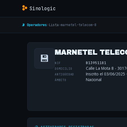
Sinologic
📡 Operadores
›
Lista
›
marnetel-telecom-8
MARNETEL TELECO
💾
B13951181
NIF
Calle La Mota 8 - 3017
DOMICILIO
Inscrito el 03/06/2025 
ANTIGÜEDAD
Nacional
ÁMBITO