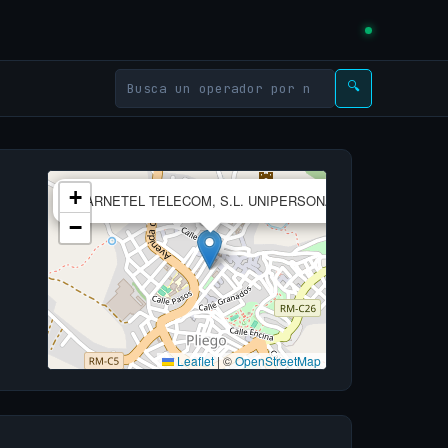
🔍
×
+
MARNETEL TELECOM, S.L. UNIPERSONAL
−
Leaflet
|
©
OpenStreetMap