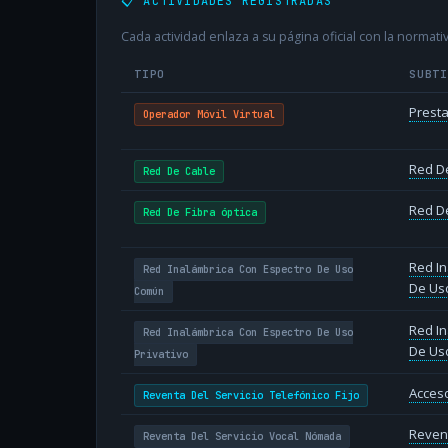
📋 ACTIVIDADES REGISTRADAS
Cada actividad enlaza a su página oficial con la normativ
TIPO
SUBT
Presta
Operador Móvil Virtual
Red D
Red De Cable
Red De
Red De Fibra óptica
Red In
Red Inalámbrica Con Espectro De Uso
De Us
Común
Red In
Red Inalámbrica Con Espectro De Uso
De Uso
Privativo
Acceso
Reventa Del Servicio Telefónico Fijo
Revent
Reventa Del Servicio Vocal Nómada