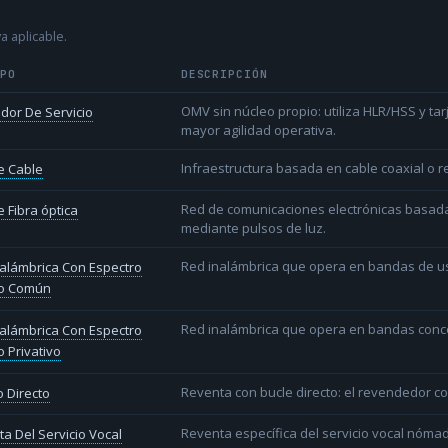
a aplicable.
IPO
DESCRIPCIÓN
OMV sin núcleo propio: utiliza HLR/HSS y t
dor De Servicio
mayor agilidad operativa.
Infraestructura basada en cable coaxial o re
e Cable
Red de comunicaciones electrónicas basada 
 Fibra óptica
mediante pulsos de luz.
Red inalámbrica que opera en bandas de uso l
alámbrica Con Espectro
o Común
Red inalámbrica que opera en bandas conce
alámbrica Con Espectro
 Privativo
Reventa con bucle directo: el revendedor co
 Directo
Reventa específica del servicio vocal nóm
a Del Servicio Vocal