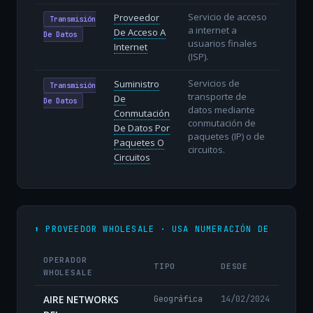
Servicio de acceso
Proveedor
Transmisión
a internet a
De Acceso A
De Datos
usuarios finales
Internet
(ISP).
Servicios de
Suministro
Transmisión
transporte de
De
De Datos
datos mediante
Conmutación
conmutación de
De Datos Por
paquetes (IP) o de
Paquetes O
circuitos.
Circuitos
⬆️ PROVEEDOR WHOLESALE · USA NUMERACIÓN DE
OPERADOR
TIPO
DESDE
WHOLESALE
AIRE NETWORKS
Geográfica
14/02/2024