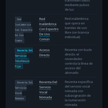
transmiten datos
mediante pulsos
de luz.
Red inalámbrica
Red
Red
que opera en
Inalámbrica
Inalámbrica
bandas de uso
Con Espectro
Con Espectro
libre (sin licencia
De Uso
De Uso
individual).
Común
Común
Reventa con bucle
Acceso
Reventa Del
directo: el
Directo
Servicio
revendedor
Telefónico
controla la línea de
Fijo
acceso del
abonado.
Reventa específica
Reventa Del
Reventa Del
del servicio vocal
Servicio
Servicio
nómada con
Vocal
Vocal
subasignación de
Nómada
Nómada
la numeración
nómada.