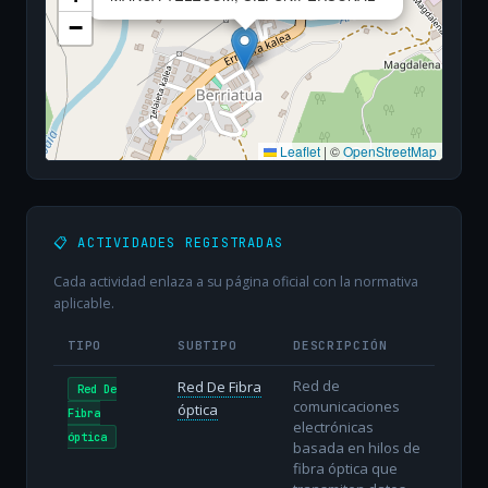
−
Leaflet
|
©
OpenStreetMap
📋 ACTIVIDADES REGISTRADAS
Cada actividad enlaza a su página oficial con la normativa
aplicable.
TIPO
SUBTIPO
DESCRIPCIÓN
Red de
Red De Fibra
Red De
comunicaciones
óptica
Fibra
electrónicas
óptica
basada en hilos de
fibra óptica que