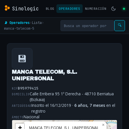
Sinologic
BLOG
OPERADORES
NUMERACIÓN
📡 Operadores
›
Lista
›
🔍
manca-telecom-5
💾
MANCA TELECOM, S.L.
UNIPERSONAL
B95979415
NIF
Calle Erribera 95 1º Derecha - 48710 Berriatua
DOMICILIO
(Bizkaia)
Inscrito el 16/12/2019 ·
6 años, 7 meses
en el
ANTIGÜEDAD
registro
Nacional
ÁMBITO
×
+
MANCA TELECOM, S.L. UNIPERSONAL