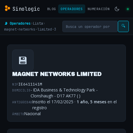
Sinologic
BLOG
OPERADORES
NUMERACIÓN
📡 Operadores
›
Lista
›
🔍
magnet-networks-limited-3
💾
MAGNET NETWORKS LIMITED
IE6411141M
NIF
- IDA Business & Technology Park -
DOMICILIO
Clonshaugh - D17 AK77 ( )
Inscrito el 17/02/2025 ·
1 año, 5 meses
en el
ANTIGÜEDAD
registro
Nacional
ÁMBITO