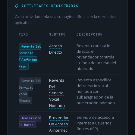
📋 ACTIVIDADES REGISTRADAS
Cada actividad enlaza a su página oficial con la normativa
aplicable.
TIPO
SUBTIPO
DESCRIPCIÓN
Reventa con bucle
Acceso
Reventa Del
directo: el
Directo
Servicio
revendedor controla
Telefónico
la línea de acceso del
Fijo
abonado.
Reventa específica
Reventa
Reventa Del
del servicio vocal
Del
Servicio
nómada con
Servicio
Vocal
subasignación de la
Vocal
Nómada
numeración nómada.
Nómada
Servicio de acceso a
Proveedor
Transmisión
internet a usuarios
De Acceso
De Datos
finales (ISP).
A Internet