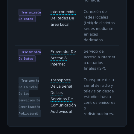
Conexión de
Interconexión
Transmisión
redes locales
De Redes De
De Datos
(LAN) de distintas
área Local
sedes mediante
enlaces
dedicados.
Servicio de
Proveedor De
Transmisión
acceso a internet
Acceso A
De Datos
a usuarios
Internet
finales (ISP).
Transporte de la
Transporte
Transporte
señal de radio y
De La Señal
De La Señal
televisión desde
De Los
De Los
estudios hasta
Servicios De
Servicios De
centros emisores
Comunicación
Comunicación
o
Audiovisual
redistribuidores.
Audiovisual