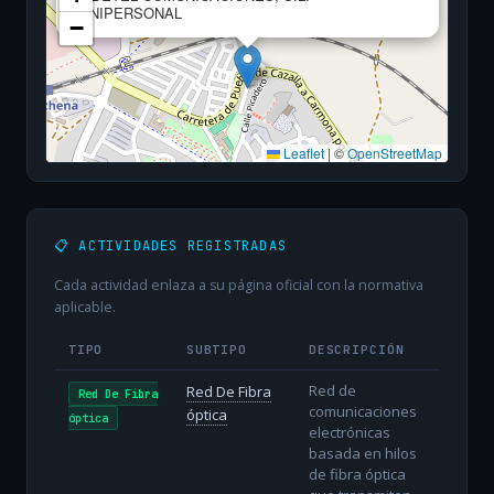
UNIPERSONAL
−
Leaflet
|
©
OpenStreetMap
📋 ACTIVIDADES REGISTRADAS
Cada actividad enlaza a su página oficial con la normativa
aplicable.
TIPO
SUBTIPO
DESCRIPCIÓN
Red de
Red De Fibra
Red De Fibra
comunicaciones
óptica
óptica
electrónicas
basada en hilos
de fibra óptica