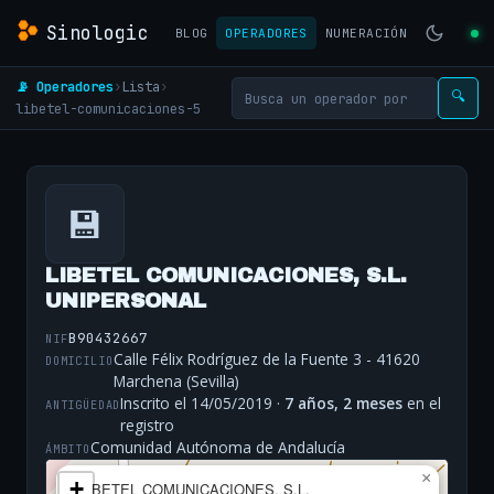
Sinologic
BLOG
OPERADORES
NUMERACIÓN
📡 Operadores
›
Lista
›
🔍
libetel-comunicaciones-5
💾
LIBETEL COMUNICACIONES, S.L.
UNIPERSONAL
B90432667
NIF
Calle Félix Rodríguez de la Fuente 3 - 41620
DOMICILIO
Marchena (Sevilla)
Inscrito el 14/05/2019 ·
7 años, 2 meses
en el
ANTIGÜEDAD
registro
Comunidad Autónoma de Andalucía
ÁMBITO
×
+
LIBETEL COMUNICACIONES, S.L.