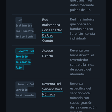
que transmiten
datos mediante
pulsos de luz.
Red inalámbrica
Red
Red
que opera en
Inalámbrica
Inalámbrica
bandas de uso
Con Espectro
Con Espectro
libre (sin licencia
De Uso
De Uso Común
individual).
Común
Reventa con
Acceso
Reventa Del
bucle directo: el
Directo
Servicio
revendedor
Telefónico
controla la línea
Fijo
de acceso del
abonado.
Reventa
Reventa Del
Reventa Del
específica del
Servicio Vocal
Servicio
servicio vocal
Nómada
Vocal Nómada
nómada con
subasignación
de la numeración
nómada.