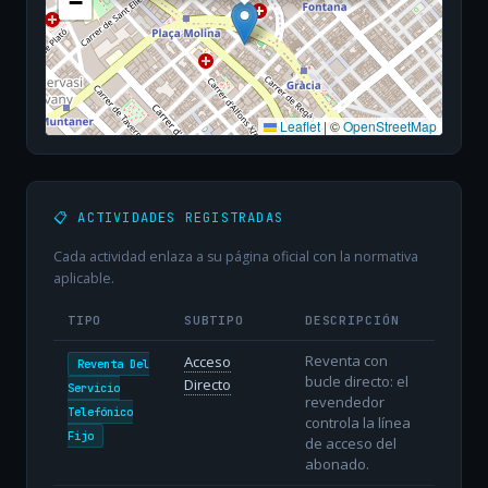
−
Leaflet
|
©
OpenStreetMap
📋 ACTIVIDADES REGISTRADAS
Cada actividad enlaza a su página oficial con la normativa
aplicable.
TIPO
SUBTIPO
DESCRIPCIÓN
Reventa con
Acceso
Reventa Del
bucle directo: el
Directo
Servicio
revendedor
Telefónico
controla la línea
Fijo
de acceso del
abonado.