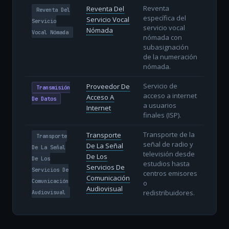
Reventa
Reventa Del
Reventa Del
específica del
Servicio Vocal
Servicio
servicio vocal
Nómada
Vocal Nómada
nómada con
subasignación
de la numeración
nómada.
Servicio de
Proveedor De
Transmisión
acceso a internet
Acceso A
De Datos
a usuarios
Internet
finales (ISP).
Transporte de la
Transporte
Transporte
señal de radio y
De La Señal
De La Señal
televisión desde
De Los
De Los
estudios hasta
Servicios De
Servicios De
centros emisores
Comunicación
Comunicación
o
Audiovisual
redistribuidores.
Audiovisual