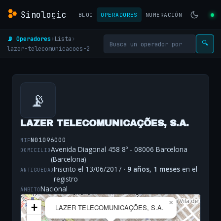
Sinologic
BLOG
OPERADORES
NUMERACIÓN
📡 Operadores
›
Lista
›
🔍
lazer-telecomunicacoes-2
📡
LAZER TELECOMUNICAÇÕES, S.A.
N0109600G
NIF
Avenida Diagonal 458 8º - 08006 Barcelona
DOMICILIO
(Barcelona)
Inscrito el 13/06/2017 ·
9 años, 1 meses
en el
ANTIGÜEDAD
registro
Nacional
ÁMBITO
×
+
LAZER TELECOMUNICAÇÕES, S.A.