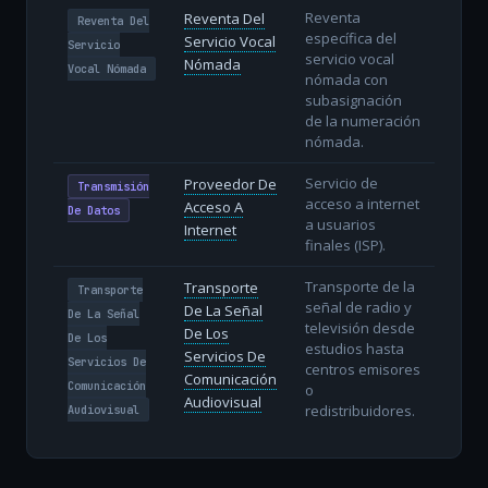
Reventa
Reventa Del
Reventa Del
específica del
Servicio Vocal
Servicio
servicio vocal
Nómada
Vocal Nómada
nómada con
subasignación
de la numeración
nómada.
Servicio de
Proveedor De
Transmisión
acceso a internet
Acceso A
De Datos
a usuarios
Internet
finales (ISP).
Transporte de la
Transporte
Transporte
señal de radio y
De La Señal
De La Señal
televisión desde
De Los
De Los
estudios hasta
Servicios De
Servicios De
centros emisores
Comunicación
Comunicación
o
Audiovisual
redistribuidores.
Audiovisual