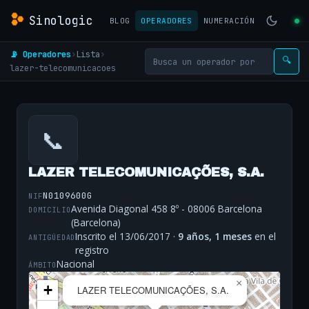
Sinologic
BLOG
OPERADORES
NUMERACIÓN
📡 Operadores
›
Lista
›
🔍
lazer-telecomunicacoes
📞
LAZER TELECOMUNICAÇÕES, S.A.
N0109600G
NIF
Avenida Diagonal 458 8º - 08006 Barcelona
DOMICILIO
(Barcelona)
Inscrito el 13/06/2017 ·
9 años, 1 meses
en el
ANTIGÜEDAD
registro
Nacional
ÁMBITO
×
+
LAZER TELECOMUNICAÇÕES, S.A.