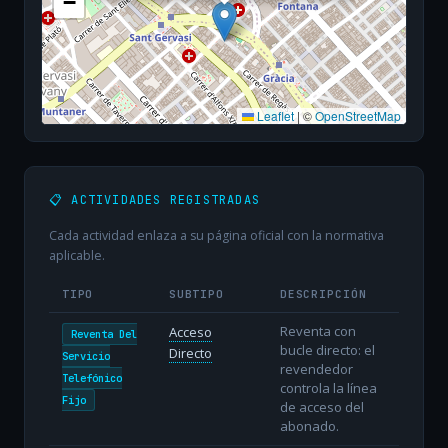
−
Leaflet
|
©
OpenStreetMap
📋 ACTIVIDADES REGISTRADAS
Cada actividad enlaza a su página oficial con la normativa
aplicable.
TIPO
SUBTIPO
DESCRIPCIÓN
Reventa con
Acceso
Reventa Del
bucle directo: el
Directo
Servicio
revendedor
Telefónico
controla la línea
Fijo
de acceso del
abonado.