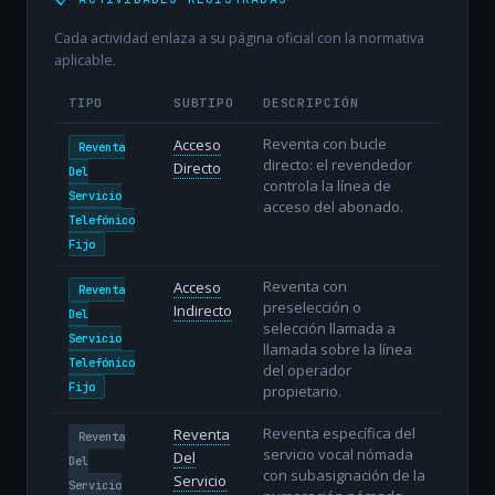
Cada actividad enlaza a su página oficial con la normativa
aplicable.
TIPO
SUBTIPO
DESCRIPCIÓN
Reventa con bucle
Acceso
Reventa
directo: el revendedor
Directo
Del
controla la línea de
Servicio
acceso del abonado.
Telefónico
Fijo
Reventa con
Acceso
Reventa
preselección o
Indirecto
Del
selección llamada a
Servicio
llamada sobre la línea
Telefónico
del operador
Fijo
propietario.
Reventa específica del
Reventa
Reventa
servicio vocal nómada
Del
Del
con subasignación de la
Servicio
Servicio