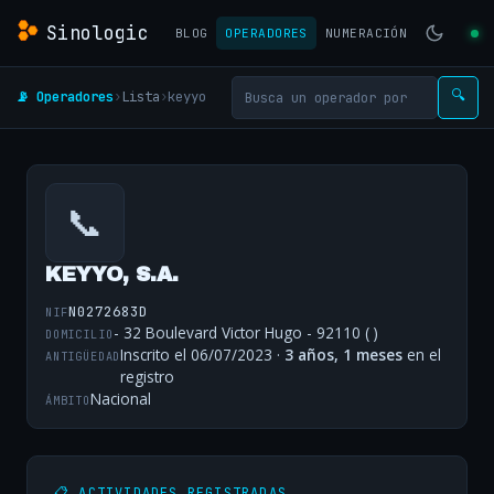
Sinologic
BLOG
OPERADORES
NUMERACIÓN
📡 Operadores
›
Lista
›
keyyo
🔍
📞
KEYYO, S.A.
N0272683D
NIF
- 32 Boulevard Victor Hugo - 92110 ( )
DOMICILIO
Inscrito el 06/07/2023 ·
3 años, 1 meses
en el
ANTIGÜEDAD
registro
Nacional
ÁMBITO
📋 ACTIVIDADES REGISTRADAS