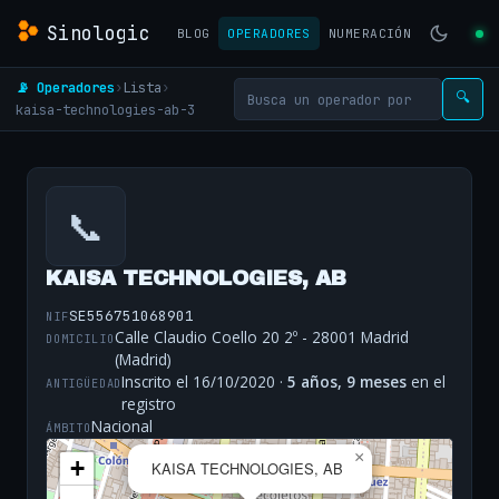
Sinologic
BLOG
OPERADORES
NUMERACIÓN
📡 Operadores
›
Lista
›
🔍
kaisa-technologies-ab-3
📞
KAISA TECHNOLOGIES, AB
SE556751068901
NIF
Calle Claudio Coello 20 2º - 28001 Madrid
DOMICILIO
(Madrid)
Inscrito el 16/10/2020 ·
5 años, 9 meses
en el
ANTIGÜEDAD
registro
Nacional
ÁMBITO
×
+
KAISA TECHNOLOGIES, AB