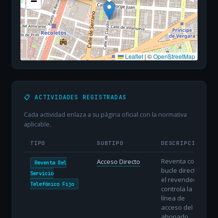
−
Leaflet
|
©
OpenStreetMap
📋 ACTIVIDADES REGISTRADAS
Cada actividad enlaza a su página oficial con la normativa
aplicable.
TIPO
SUBTIPO
DESCRIPCIÓN
Reventa con
Acceso Directo
Reventa Del
bucle directo:
Servicio
el revendedor
Telefónico Fijo
controla la
línea de
acceso del
abonado.