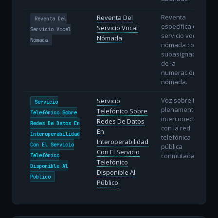
Reventa
Reventa Del
Reventa Del
específica del
Servicio Vocal
Servicio Vocal
servicio vocal
Nómada
Nómada
nómada con
subasignación
de la
numeración
nómada.
Voz sobre IP
Servicio
Servicio
plenamente
Telefónico Sobre
Telefónico Sobre
interconectada
Redes De Datos
Redes De Datos En
con la red
En
Interoperabilidad
telefónica
Interoperabilidad
Con El Servicio
pública
Con El Servicio
conmutada.
Telefónico
Telefónico
Disponible Al
Disponible Al
Público
Público