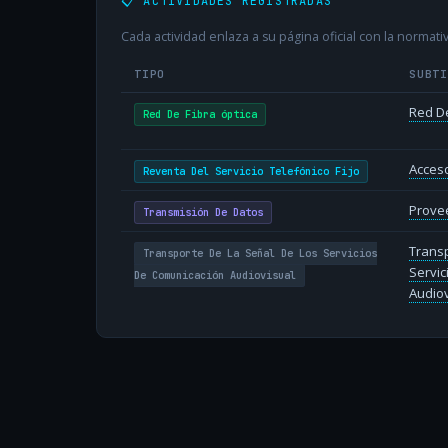
📋 ACTIVIDADES REGISTRADAS
Cada actividad enlaza a su página oficial con la normativ
TIPO
SUBT
Red De
Red De Fibra óptica
Acceso
Reventa Del Servicio Telefónico Fijo
Provee
Transmisión De Datos
Transp
Transporte De La Señal De Los Servicios
Servic
De Comunicación Audiovisual
Audiov