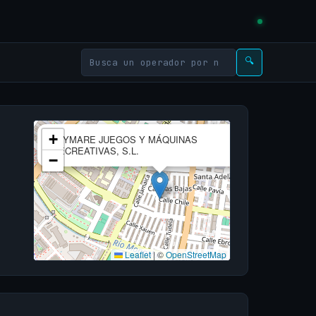
🔍
×
+
JUYMARE JUEGOS Y MÁQUINAS
RECREATIVAS, S.L.
−
Leaflet
|
©
OpenStreetMap