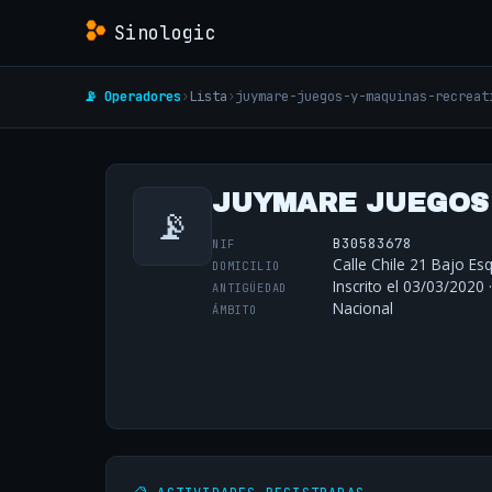
Sinologic
📡 Operadores
›
Lista
›
juymare-juegos-y-maquinas-recreat
JUYMARE JUEGOS 
📡
B30583678
NIF
Calle Chile 21 Bajo Esq
DOMICILIO
Inscrito el 03/03/2020 
ANTIGÜEDAD
Nacional
ÁMBITO