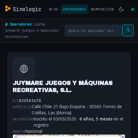
Sinologic
BLOG
OPERADORES
NUMERACIÓN
📡 Operadores
›
Lista
›
juymare-juegos-y-maquinas-
🔍
recreativas
🌐
JUYMARE JUEGOS Y MÁQUINAS
RECREATIVAS, S.L.
B30583678
NIF
Calle Chile 21 Bajo Esquina - 30565 Torres de
DOMICILIO
Cotillas, Las (Murcia)
Inscrito el 03/03/2020 ·
6 años, 5 meses
en el
ANTIGÜEDAD
registro
Nacional
ÁMBITO