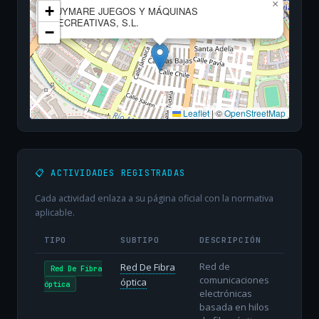
×
+
JUYMARE JUEGOS Y MÁQUINAS
RECREATIVAS, S.L.
−
Leaflet
|
©
OpenStreetMap
📋 ACTIVIDADES REGISTRADAS
Cada actividad enlaza a su página oficial con la normativa
aplicable.
TIPO
SUBTIPO
DESCRIPCIÓN
Red de
Red De Fibra
Red De Fibra
comunicaciones
óptica
óptica
electrónicas
basada en hilos