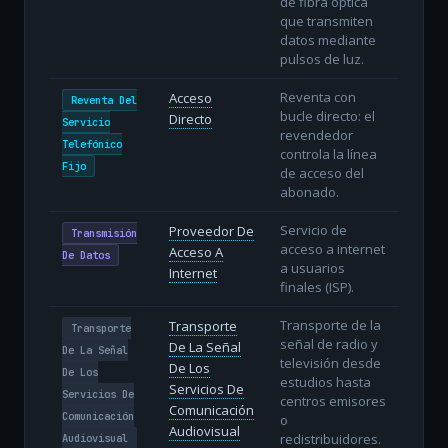
de fibra óptica
que transmiten
datos mediante
pulsos de luz.
Reventa con
Acceso
Reventa Del
bucle directo: el
Directo
Servicio
revendedor
Telefónico
controla la línea
Fijo
de acceso del
abonado.
Servicio de
Proveedor De
Transmisión
acceso a internet
Acceso A
De Datos
a usuarios
Internet
finales (ISP).
Transporte de la
Transporte
Transporte
señal de radio y
De La Señal
De La Señal
televisión desde
De Los
De Los
estudios hasta
Servicios De
Servicios De
centros emisores
Comunicación
Comunicación
o
Audiovisual
redistribuidores.
Audiovisual