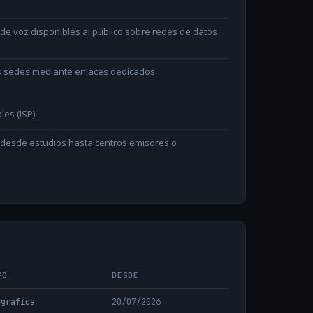
e voz disponibles al público sobre redes de datos
as sedes mediante enlaces dedicados.
les (ISP).
n desde estudios hasta centros emisores o
PO
DESDE
ográfica
20/07/2026