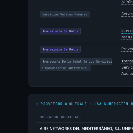
Al Púb
Servi
Servicios Vocales Nómadas
Inter
Transmisión De Datos
área L
Provee
Transmisión De Datos
Transp
Transporte De La Señal De Los Servicios
Servic
De Comunicación Audiovisual
Audiov
⬆️ PROVEEDOR WHOLESALE · USA NUMERACIÓN 
OPERADOR WHOLESALE
AIRE NETWORKS DEL MEDITERRÁNEO, S.L. UNI