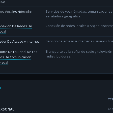
lico
Servicios de voz nómadas: comunicaciones d
cios Vocales Nómadas
sin atadura geográfica.
Conexión de redes locales (LAN) de distint
conexión De Redes De
ocal
Servicio de acceso a internet a usuarios fina
dor De Acceso A Internet
Transporte de la señal de radio y televisió
orte De La Señal De Los
redistribuidores.
ios De Comunicación
isual
DE
TI
PERSONAL
Ge