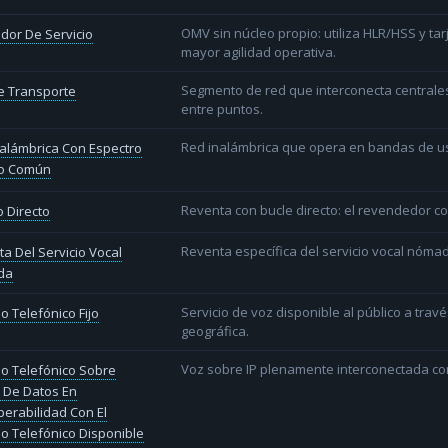
OMV sin núcleo propio: utiliza HLR/HSS y t
dor De Servicio
mayor agilidad operativa.
Segmento de red que interconecta centrale
e Transporte
entre puntos.
Red inalámbrica que opera en bandas de uso l
alámbrica Con Espectro
o Común
Reventa con bucle directo: el revendedor co
 Directo
Reventa específica del servicio vocal nóm
a Del Servicio Vocal
da
Servicio de voz disponible al público a trav
io Telefónico Fijo
geográfica.
Voz sobre IP plenamente interconectada con
io Telefónico Sobre
 De Datos En
perabilidad Con El
io Telefónico Disponible