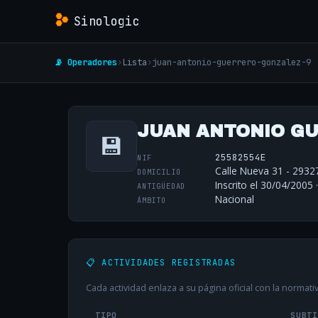
Sinologic
📡 Operadores
›
Lista
›
juan-antonio-guerrero-gonzalez-9
JUAN ANTONIO G
💾
25582554E
NIF
Calle Nueva 31 - 2932
DOMICILIO
Inscrito el 30/04/2005 
ANTIGÜEDAD
Nacional
ÁMBITO
📋 ACTIVIDADES REGISTRADAS
Cada actividad enlaza a su página oficial con la normativ
TIPO
SUBT