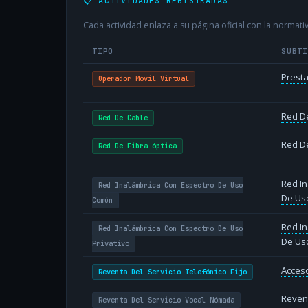
📋 ACTIVIDADES REGISTRADAS
Cada actividad enlaza a su página oficial con la normativ
TIPO
SUBT
Presta
Operador Móvil Virtual
Red D
Red De Cable
Red De
Red De Fibra óptica
Red In
Red Inalámbrica Con Espectro De Uso
De Us
Común
Red In
Red Inalámbrica Con Espectro De Uso
De Uso
Privativo
Acceso
Reventa Del Servicio Telefónico Fijo
Revent
Reventa Del Servicio Vocal Nómada