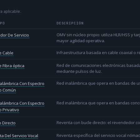
a aplicable.
IPO
DESCRIPCIÓN
OMV sin núcleo propio: utiliza HLR/HSS y t
dor De Servicio
mayor agilidad operativa.
Infraestructura basada en cable coaxial o re
e Cable
Red de comunicaciones electrónicas basada 
 Fibra óptica
mediante pulsos de luz.
Red inalámbrica que opera en bandas de uso l
alámbrica Con Espectro
o Común
Red inalámbrica que opera en bandas conce
alámbrica Con Espectro
 Privativo
Reventa con bucle directo: el revendedor co
 Directo
Reventa específica del servicio vocal nóm
a Del Servicio Vocal