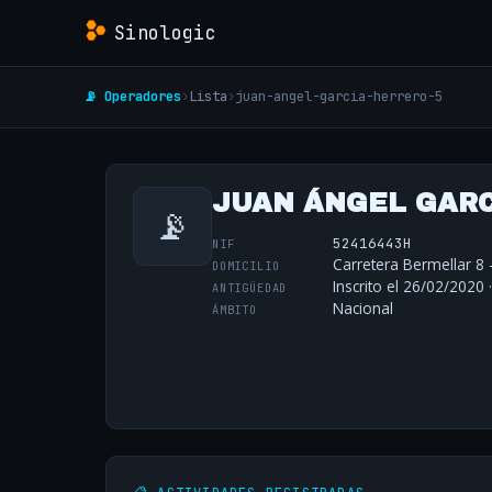
Sinologic
📡 Operadores
›
Lista
›
juan-angel-garcia-herrero-5
JUAN ÁNGEL GAR
📡
52416443H
NIF
Carretera Bermellar 8
DOMICILIO
Inscrito el 26/02/2020 
ANTIGÜEDAD
Nacional
ÁMBITO