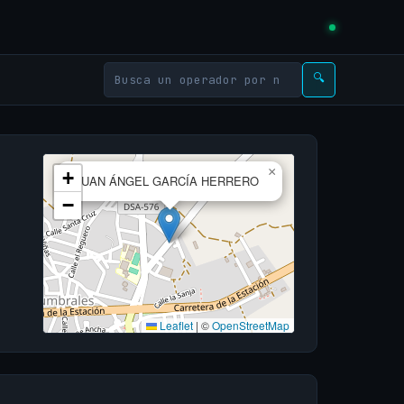
🔍
×
+
JUAN ÁNGEL GARCÍA HERRERO
−
Leaflet
|
©
OpenStreetMap