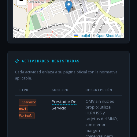
−
Leaflet
|
©
OpenStreetMap
📋 ACTIVIDADES REGISTRADAS
Cada actividad enlaza a su página oficial con la normativa
aplicable.
TIPO
SUBTIPO
DESCRIPCIÓN
OMV sin núcleo
Prestador De
Operador
propio: utiliza
Servicio
Móvil
HLR/HSS y
Virtual
tarjetas del MNO,
con menor
margen
comercial pero