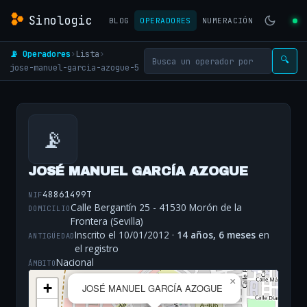
Sinologic
BLOG
OPERADORES
NUMERACIÓN
📡 Operadores
›
Lista
›
🔍
jose-manuel-garcia-azogue-5
📡
JOSÉ MANUEL GARCÍA AZOGUE
48861499T
NIF
Calle Bergantín 25 - 41530 Morón de la
DOMICILIO
Frontera (Sevilla)
Inscrito el 10/01/2012 ·
14 años, 6 meses
en
ANTIGÜEDAD
el registro
Nacional
ÁMBITO
×
+
JOSÉ MANUEL GARCÍA AZOGUE