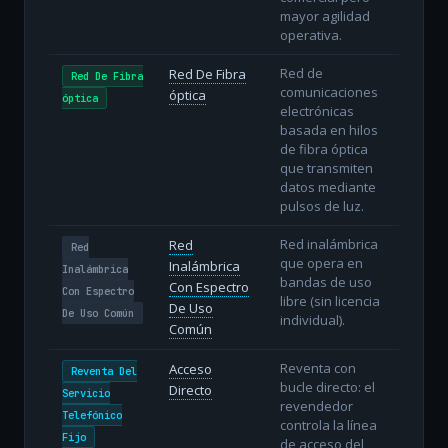
mayor agilidad
operativa.
Red de
Red De Fibra
Red De Fibra
comunicaciones
óptica
óptica
electrónicas
basada en hilos
de fibra óptica
que transmiten
datos mediante
pulsos de luz.
Red inalámbrica
Red
Red
que opera en
Inalámbrica
Inalámbrica
bandas de uso
Con Espectro
Con Espectro
libre (sin licencia
De Uso
De Uso Común
individual).
Común
Reventa con
Acceso
Reventa Del
bucle directo: el
Directo
Servicio
revendedor
Telefónico
controla la línea
Fijo
de acceso del