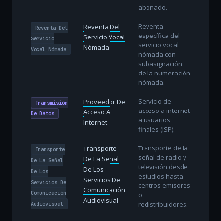
abonado.
Reventa
Reventa Del
Reventa Del
específica del
Servicio Vocal
Servicio
servicio vocal
Nómada
Vocal Nómada
nómada con
subasignación
de la numeración
nómada.
Servicio de
Proveedor De
Transmisión
acceso a internet
Acceso A
De Datos
a usuarios
Internet
finales (ISP).
Transporte de la
Transporte
Transporte
señal de radio y
De La Señal
De La Señal
televisión desde
De Los
De Los
estudios hasta
Servicios De
Servicios De
centros emisores
Comunicación
Comunicación
o
Audiovisual
redistribuidores.
Audiovisual