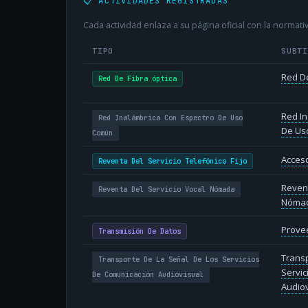
📋 ACTIVIDADES REGISTRADAS
Cada actividad enlaza a su página oficial con la normativ
TIPO
SUBT
Red De
Red De Fibra óptica
Red In
Red Inalámbrica Con Espectro De Uso
De Us
Común
Acceso
Reventa Del Servicio Telefónico Fijo
Revent
Reventa Del Servicio Vocal Nómada
Nóma
Provee
Transmisión De Datos
Transp
Transporte De La Señal De Los Servicios
Servic
De Comunicación Audiovisual
Audiov