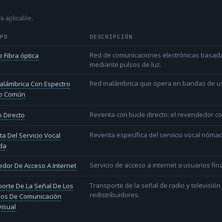
a aplicable.
IPO
DESCRIPCIÓN
Red de comunicaciones electrónicas basada 
 Fibra óptica
mediante pulsos de luz.
Red inalámbrica que opera en bandas de uso l
alámbrica Con Espectro
o Común
Reventa con bucle directo: el revendedor co
 Directo
Reventa específica del servicio vocal nóm
a Del Servicio Vocal
da
Servicio de acceso a internet a usuarios fina
dor De Acceso A Internet
Transporte de la señal de radio y televisió
orte De La Señal De Los
redistribuidores.
ios De Comunicación
isual