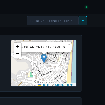
🔍
×
+
JOSÉ ANTONIO RUIZ ZAMORA
−
Leaflet
|
©
OpenStreetMap