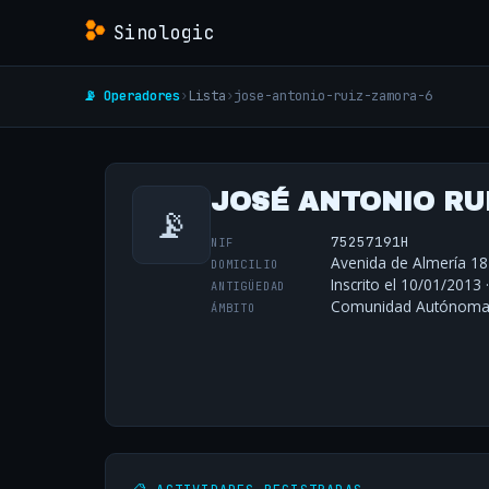
Sinologic
📡 Operadores
›
Lista
›
jose-antonio-ruiz-zamora-6
JOSÉ ANTONIO RU
📡
75257191H
NIF
Avenida de Almería 18
DOMICILIO
Inscrito el 10/01/2013 
ANTIGÜEDAD
Comunidad Autónoma 
ÁMBITO