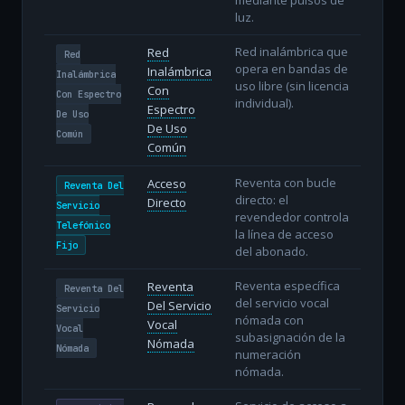
luz.
Red inalámbrica que
Red
Red
opera en bandas de
Inalámbrica
Inalámbrica
uso libre (sin licencia
Con
Con Espectro
individual).
Espectro
De Uso
De Uso
Común
Común
Reventa con bucle
Acceso
Reventa Del
directo: el
Directo
Servicio
revendedor controla
Telefónico
la línea de acceso
Fijo
del abonado.
Reventa específica
Reventa
Reventa Del
del servicio vocal
Del Servicio
Servicio
nómada con
Vocal
Vocal
subasignación de la
Nómada
Nómada
numeración
nómada.