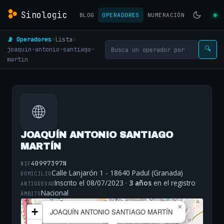
Sinologic
BLOG
OPERADORES
NUMERACIÓN
📡 Operadores
›
Lista
›
joaquin-antonio-santiago-
🔍
martin
🌐
JOAQUÍN ANTONIO SANTIAGO
MARTÍN
40997397N
NIF
Calle Lanjarón 1 - 18640 Padul (Granada)
DOMICILIO
Inscrito el 08/07/2023 ·
3 años
en el registro
ANTIGÜEDAD
Nacional
ÁMBITO
×
+
JOAQUÍN ANTONIO SANTIAGO MARTÍN