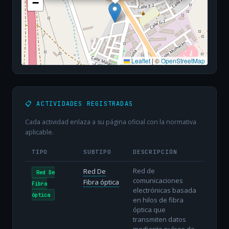
−
Leaflet
|
©
OpenStreetMap
📋 ACTIVIDADES REGISTRADAS
Cada actividad enlaza a su página oficial con la normativa
aplicable.
TIPO
SUBTIPO
DESCRIPCIÓN
Red de
Red De
Red De
comunicaciones
Fibra óptica
Fibra
electrónicas basada
óptica
en hilos de fibra
óptica que
transmiten datos
mediante pulsos de