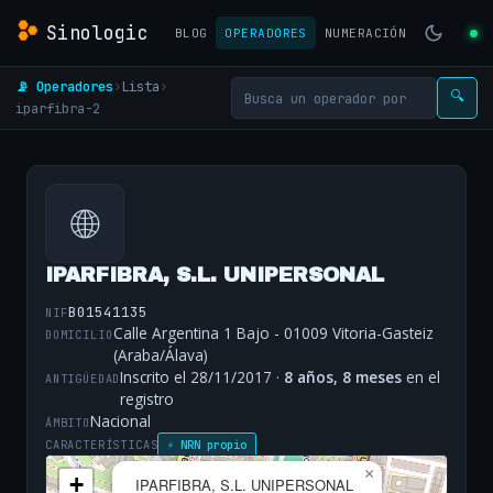
Sinologic
BLOG
OPERADORES
NUMERACIÓN
📡 Operadores
›
Lista
›
🔍
iparfibra-2
🌐
IPARFIBRA, S.L. UNIPERSONAL
B01541135
NIF
Calle Argentina 1 Bajo - 01009 Vitoria-Gasteiz
DOMICILIO
(Araba/Álava)
Inscrito el 28/11/2017 ·
8 años, 8 meses
en el
ANTIGÜEDAD
registro
Nacional
ÁMBITO
CARACTERÍSTICAS
⚡ NRN propio
×
+
IPARFIBRA, S.L. UNIPERSONAL