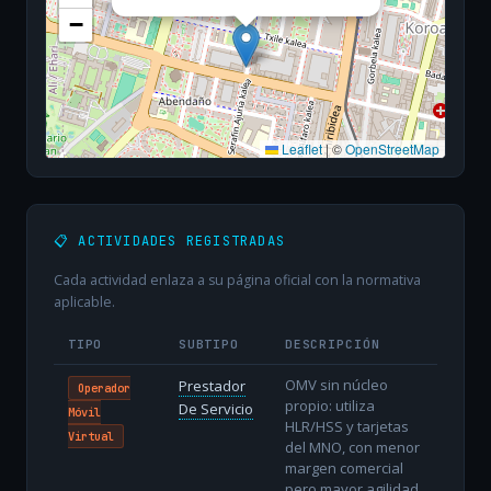
−
Leaflet
|
©
OpenStreetMap
📋 ACTIVIDADES REGISTRADAS
Cada actividad enlaza a su página oficial con la normativa
aplicable.
TIPO
SUBTIPO
DESCRIPCIÓN
OMV sin núcleo
Prestador
Operador
propio: utiliza
De Servicio
Móvil
HLR/HSS y tarjetas
Virtual
del MNO, con menor
margen comercial
pero mayor agilidad