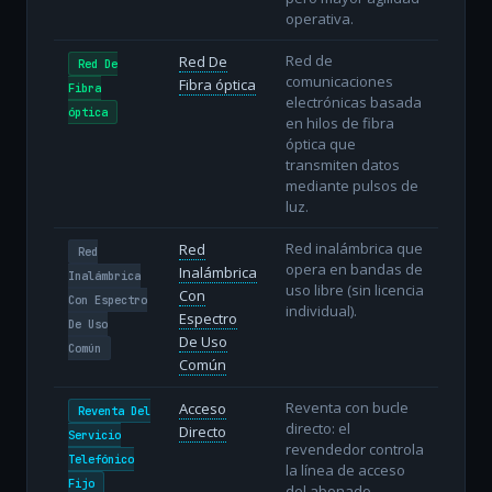
operativa.
Red de
Red De
Red De
comunicaciones
Fibra óptica
Fibra
electrónicas basada
óptica
en hilos de fibra
óptica que
transmiten datos
mediante pulsos de
luz.
Red inalámbrica que
Red
Red
opera en bandas de
Inalámbrica
Inalámbrica
uso libre (sin licencia
Con
Con Espectro
individual).
Espectro
De Uso
De Uso
Común
Común
Reventa con bucle
Acceso
Reventa Del
directo: el
Directo
Servicio
revendedor controla
Telefónico
la línea de acceso
Fijo
del abonado.