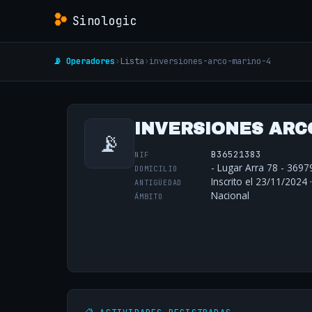
Sinologic
📡 Operadores
›
Lista
›
inversiones-arco-marino-4
INVERSIONES ARCO
📡
B36521383
NIF
- Lugar Arra 78 - 369
DOMICILIO
Inscrito el 23/11/2024 
ANTIGÜEDAD
Nacional
ÁMBITO