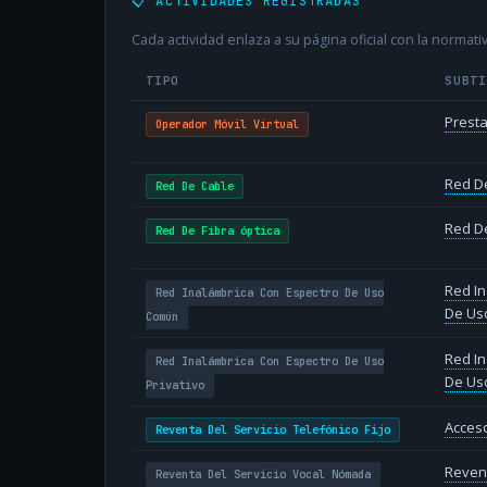
📋 ACTIVIDADES REGISTRADAS
Cada actividad enlaza a su página oficial con la normativ
TIPO
SUBT
Presta
Operador Móvil Virtual
Red D
Red De Cable
Red De
Red De Fibra óptica
Red In
Red Inalámbrica Con Espectro De Uso
De Us
Común
Red In
Red Inalámbrica Con Espectro De Uso
De Uso
Privativo
Acceso
Reventa Del Servicio Telefónico Fijo
Revent
Reventa Del Servicio Vocal Nómada