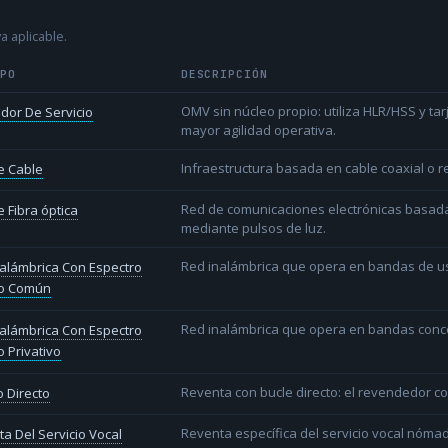
a aplicable.
IPO
DESCRIPCIÓN
OMV sin núcleo propio: utiliza HLR/HSS y t
dor De Servicio
mayor agilidad operativa.
Infraestructura basada en cable coaxial o re
e Cable
Red de comunicaciones electrónicas basada 
 Fibra óptica
mediante pulsos de luz.
Red inalámbrica que opera en bandas de uso l
alámbrica Con Espectro
o Común
Red inalámbrica que opera en bandas conce
alámbrica Con Espectro
 Privativo
Reventa con bucle directo: el revendedor co
 Directo
Reventa específica del servicio vocal nóm
a Del Servicio Vocal