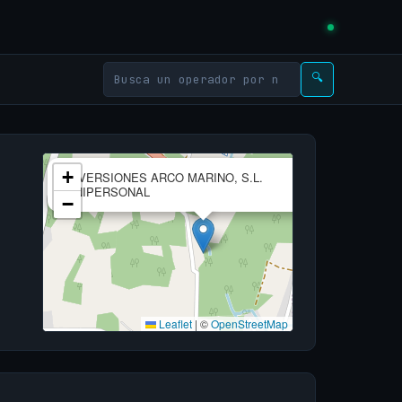
🔍
×
+
INVERSIONES ARCO MARINO, S.L.
UNIPERSONAL
−
Leaflet
|
©
OpenStreetMap