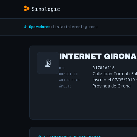
Sinologic
📡 Operadores
›
Lista
›
internet-girona
INTERNET GIRONA,
📡
B17816216
NIF
Calle Joan Torrent i F
DOMICILIO
Inscrito el 07/05/2019 
ANTIGÜEDAD
Provincia de Girona
ÁMBITO