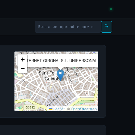
🔍
×
+
INTERNET GIRONA, S.L. UNIPERSONAL
−
Leaflet
|
©
OpenStreetMap