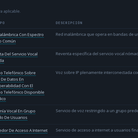
a aplicable.
IPO
DESCRIPCIÓN
Red inalámbrica que opera en bandas de uso l
alámbrica Con Espectro
o Común
Reventa específica del servicio vocal nóm
a Del Servicio Vocal
da
Voz sobre IP plenamente interconectada con
io Telefónico Sobre
 De Datos En
perabilidad Con El
io Telefónico Disponible
lico
Servicio de voz restringido a un grupo pred
nía Vocal En Grupo
do De Usuarios
Servicio de acceso a internet a usuarios fina
dor De Acceso A Internet