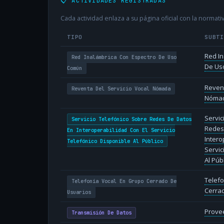
📋 ACTIVIDADES REGISTRADAS
Cada actividad enlaza a su página oficial con la normativ
TIPO
SUBT
Red In
Red Inalámbrica Con Espectro De Uso
De Us
Común
Revent
Reventa Del Servicio Vocal Nómada
Nóma
Servic
Servicio Telefónico Sobre Redes De Datos
Redes
En Interoperabilidad Con El Servicio
Intero
Telefónico Disponible Al Público
Servic
Al Púb
Telefo
Telefonía Vocal En Grupo Cerrado De
Cerra
Usuarios
Provee
Transmisión De Datos