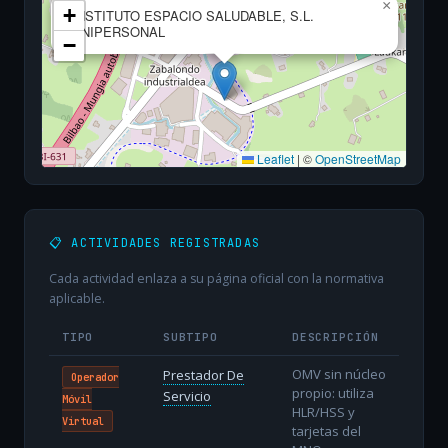
×
+
INSTITUTO ESPACIO SALUDABLE, S.L.
UNIPERSONAL
−
Leaflet
|
©
OpenStreetMap
📋 ACTIVIDADES REGISTRADAS
Cada actividad enlaza a su página oficial con la normativa
aplicable.
TIPO
SUBTIPO
DESCRIPCIÓN
OMV sin núcleo
Prestador De
Operador
propio: utiliza
Servicio
Móvil
HLR/HSS y
Virtual
tarjetas del