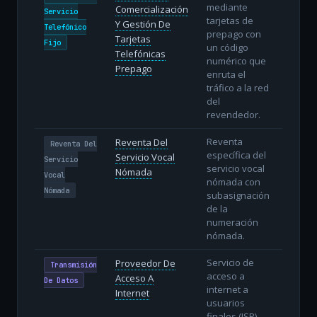
mediante
Comercialización
Servicio
tarjetas de
Y Gestión De
Telefónico
prepago con
Tarjetas
Fijo
un código
Telefónicas
numérico que
Prepago
enruta el
tráfico a la red
del
revendedor.
Reventa
Reventa Del
Reventa Del
específica del
Servicio Vocal
Servicio
servicio vocal
Nómada
Vocal
nómada con
Nómada
subasignación
de la
numeración
nómada.
Servicio de
Proveedor De
Transmisión
acceso a
Acceso A
De Datos
internet a
Internet
usuarios
finales (ISP).