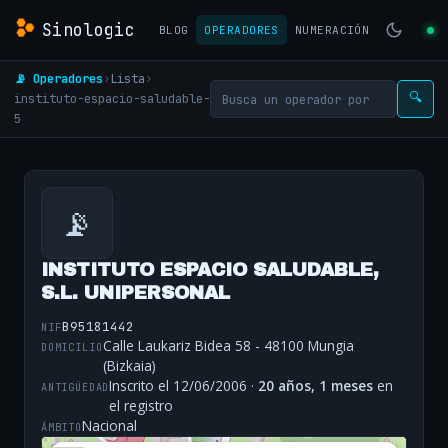
Sinologic
BLOG
OPERADORES
NUMERACIÓN
📡 Operadores
›
Lista
›
instituto-espacio-saludable-
🔍
5
📡
INSTITUTO ESPACIO SALUDABLE,
S.L. UNIPERSONAL
B95181442
NIF
Calle Laukariz Bidea 58 - 48100 Mungia
DOMICILIO
(Bizkaia)
Inscrito el 12/06/2006 ·
20 años, 1 meses
en
ANTIGÜEDAD
el registro
Nacional
ÁMBITO