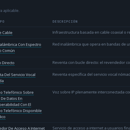
a aplicable.
IPO
DESCRIPCIÓN
Infraestructura basada en cable coaxial o re
e Cable
Red inalámbrica que opera en bandas de uso l
alámbrica Con Espectro
o Común
Reventa con bucle directo: el revendedor co
 Directo
Reventa específica del servicio vocal nóm
a Del Servicio Vocal
da
Voz sobre IP plenamente interconectada con
io Telefónico Sobre
 De Datos En
perabilidad Con El
io Telefónico Disponible
lico
Servicio de acceso a internet a usuarios fina
dor De Acceso A Internet