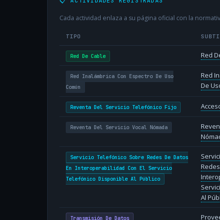
📋 ACTIVIDADES REGISTRADAS
Cada actividad enlaza a su página oficial con la normativ
TIPO
SUBT
Red D
Red De Cable
Red In
Red Inalámbrica Con Espectro De Uso
De Us
Común
Acceso
Reventa Del Servicio Telefónico Fijo
Revent
Reventa Del Servicio Vocal Nómada
Nóma
Servic
Servicio Telefónico Sobre Redes De Datos
Redes
En Interoperabilidad Con El Servicio
Intero
Telefónico Disponible Al Público
Servic
Al Púb
Provee
Transmisión De Datos