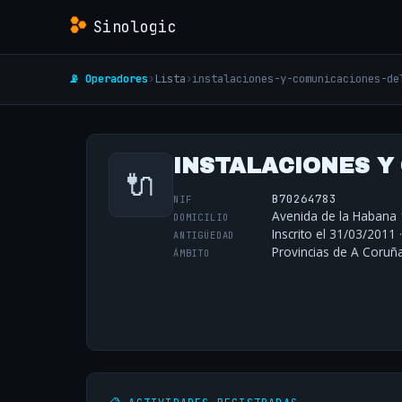
Sinologic
📡 Operadores
›
Lista
›
instalaciones-y-comunicaciones-de
INSTALACIONES Y 
🔌
B70264783
NIF
Avenida de la Habana 
DOMICILIO
Inscrito el 31/03/2011 
ANTIGÜEDAD
Provincias de A Coruñ
ÁMBITO