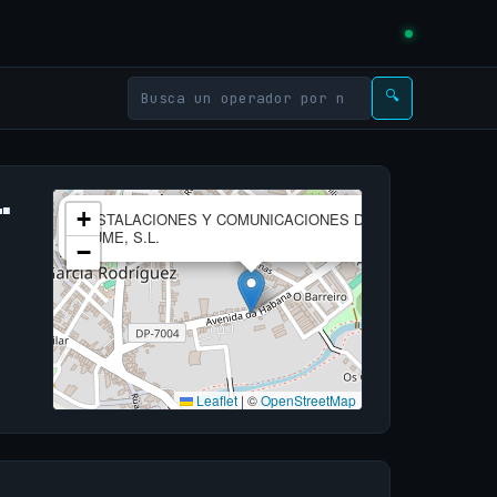
🔍
.
×
+
INSTALACIONES Y COMUNICACIONES DEL
EUME, S.L.
−
Leaflet
|
©
OpenStreetMap