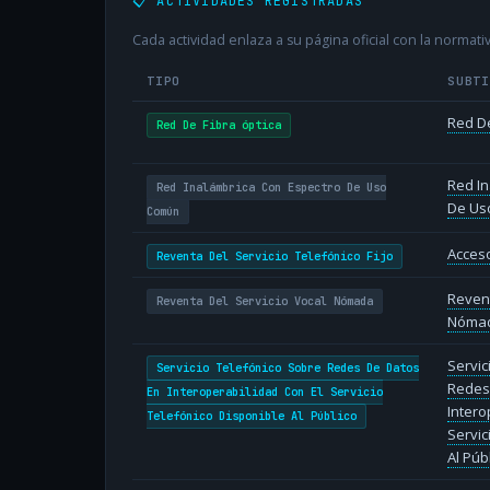
📋 ACTIVIDADES REGISTRADAS
Cada actividad enlaza a su página oficial con la normativ
TIPO
SUBT
Red De
Red De Fibra óptica
Red In
Red Inalámbrica Con Espectro De Uso
De Us
Común
Acceso
Reventa Del Servicio Telefónico Fijo
Revent
Reventa Del Servicio Vocal Nómada
Nóma
Servic
Servicio Telefónico Sobre Redes De Datos
Redes
En Interoperabilidad Con El Servicio
Intero
Telefónico Disponible Al Público
Servic
Al Púb