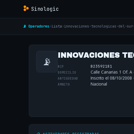
Sinologic
📡 Operadores
›
Lista
›
innovaciones-tecnologicas-del-sur
INNOVACIONES TEC
📡
B23592181
NIF
Calle Canarias 1 Of. A 
DOMICILIO
Inscrito el 08/10/2008 
ANTIGÜEDAD
Nacional
ÁMBITO