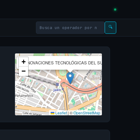
🔍
×
+
INNOVACIONES TECNOLÓGICAS DEL SUR, S.L.
−
Leaflet
|
©
OpenStreetMap