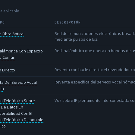
a aplicable.
IPO
DESCRIPCIÓN
Red de comunicaciones electrónicas basada 
 Fibra óptica
mediante pulsos de luz.
Red inalámbrica que opera en bandas de uso l
alámbrica Con Espectro
o Común
Reventa con bucle directo: el revendedor co
 Directo
Reventa específica del servicio vocal nóm
a Del Servicio Vocal
da
Voz sobre IP plenamente interconectada con
io Telefónico Sobre
 De Datos En
perabilidad Con El
io Telefónico Disponible
lico