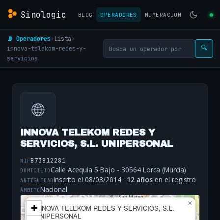
Sinologic
BLOG
OPERADORES
NUMERACIÓN
📡 Operadores
›
Lista
›
innova-telekom-redes-y-
🔍
servicios
🌐
INNOVA TELEKOM REDES Y
SERVICIOS, S.L. UNIPERSONAL
B73812281
NIF
Calle Acequia 5 Bajo - 30564 Lorca (Murcia)
DOMICILIO
Inscrito el 08/08/2014 ·
12 años
en el registro
ANTIGÜEDAD
Nacional
ÁMBITO
×
+
INNOVA TELEKOM REDES Y SERVICIOS, S.L.
UNIPERSONAL