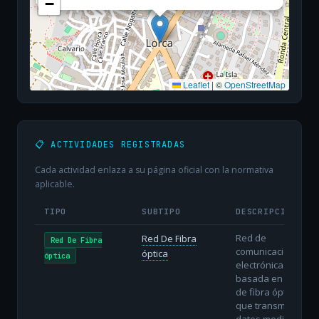
−
Leaflet
|
©
OpenStreetMap
📋 ACTIVIDADES REGISTRADAS
Cada actividad enlaza a su página oficial con la normativa
aplicable.
TIPO
SUBTIPO
DESCRIPCIÓN
Red de
Red De Fibra
Red De Fibra
comunicaciones
óptica
óptica
electrónicas
basada en hilos
de fibra óptica
que transmiten
datos mediante