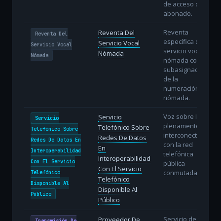
de acceso del
abonado.
Reventa
Reventa Del
Reventa Del
específica del
Servicio Vocal
Servicio Vocal
servicio vocal
Nómada
Nómada
nómada con
subasignación
de la
numeración
nómada.
Voz sobre IP
Servicio
Servicio
plenamente
Telefónico Sobre
Telefónico Sobre
interconectada
Redes De Datos
Redes De Datos En
con la red
En
Interoperabilidad
telefónica
Interoperabilidad
Con El Servicio
pública
Con El Servicio
conmutada.
Telefónico
Telefónico
Disponible Al
Disponible Al
Público
Público
Servicio de
Proveedor De
Transmisión De