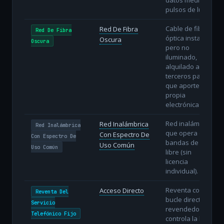
pulsos de luz.
Cable de fibra
Red De Fibra
Red De Fibra
óptica instalado
Oscura
Oscura
pero no
iluminado,
alquilado a
terceros para
que aporten su
propia
electrónica.
Red inalámbrica
Red Inalámbrica
Red Inalámbrica
que opera en
Con Espectro De
Con Espectro De
bandas de uso
Uso Común
Uso Común
libre (sin
licencia
individual).
Reventa con
Acceso Directo
Reventa Del
bucle directo: el
Servicio
revendedor
Telefónico Fijo
controla la línea