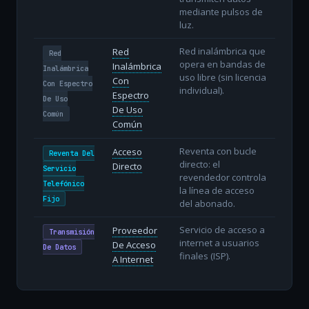
mediante pulsos de
luz.
Red inalámbrica que
Red
Red
opera en bandas de
Inalámbrica
Inalámbrica
uso libre (sin licencia
Con
Con Espectro
individual).
Espectro
De Uso
De Uso
Común
Común
Reventa con bucle
Acceso
Reventa Del
directo: el
Directo
Servicio
revendedor controla
Telefónico
la línea de acceso
Fijo
del abonado.
Servicio de acceso a
Proveedor
Transmisión
internet a usuarios
De Acceso
De Datos
finales (ISP).
A Internet