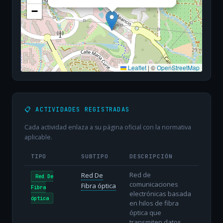
−
Leaflet
|
©
OpenStreetMap
📋 ACTIVIDADES REGISTRADAS
Cada actividad enlaza a su página oficial con la normativa
aplicable.
TIPO
SUBTIPO
DESCRIPCIÓN
Red de
Red De
Red De
comunicaciones
Fibra óptica
Fibra
electrónicas basada
óptica
en hilos de fibra
óptica que
transmiten datos