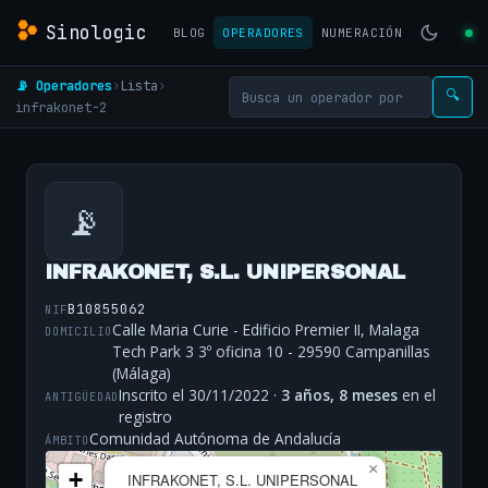
Sinologic
BLOG
OPERADORES
NUMERACIÓN
📡 Operadores
›
Lista
›
🔍
infrakonet-2
📡
INFRAKONET, S.L. UNIPERSONAL
B10855062
NIF
Calle Maria Curie - Edificio Premier II, Malaga
DOMICILIO
Tech Park 3 3º oficina 10 - 29590 Campanillas
(Málaga)
Inscrito el 30/11/2022 ·
3 años, 8 meses
en el
ANTIGÜEDAD
registro
Comunidad Autónoma de Andalucía
ÁMBITO
×
+
INFRAKONET, S.L. UNIPERSONAL