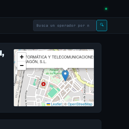
🔍
,
×
+
INFORMÁTICA Y TELECOMUNICACIONES DE
ARAGÓN, S.L.
−
Leaflet
|
©
OpenStreetMap