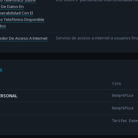
io Telefónico Sobre
 De Datos En
perabilidad Con El
io Telefónico Disponible
lico
Servicio de acceso a internet a usuarios fina
dor De Acceso A Internet
DE
TIPO
PERSONAL
Geográfica
Geográfica
Tarifas Espe