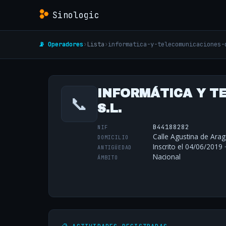
Sinologic
📡 Operadores
›
Lista
›
informatica-y-telecomunicaciones-
INFORMÁTICA Y T
📞
S.L.
B44188282
NIF
Calle Agustina de Arag
DOMICILIO
Inscrito el 04/06/2019 
ANTIGÜEDAD
Nacional
ÁMBITO