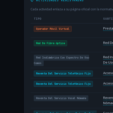
📋 ACTIVIDADES REGISTRADAS
Cada actividad enlaza a su página oficial con la normativ
TIPO
SUBT
Presta
Operador Móvil Virtual
Red De
Red De Fibra óptica
Red In
Red Inalámbrica Con Espectro De Uso
De Us
Común
Acceso
Reventa Del Servicio Telefónico Fijo
Acceso
Reventa Del Servicio Telefónico Fijo
Revent
Reventa Del Servicio Vocal Nómada
Nóma