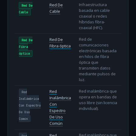
Infraestructura
Red De
Red De
basada en cable
Cable
Cable
coaxial o redes
híbridas fibra-
coaxial (HFC).
Red de
Red De
Red De
comunicaciones
Fibra óptica
Fibra
electrónicas basada
óptica
en hilos de fibra
óptica que
transmiten datos
mediante pulsos de
luz.
Red inalámbrica que
Red
Red
opera en bandas de
Inalámbrica
Inalámbrica
uso libre (sin licencia
Con
Con Espectro
individual).
Espectro
De Uso
De Uso
Común
Común
Red inalámbrica que
Red
Red