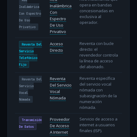
opera en bandas
Inalámbrica
Inalámbrica
concesionadas en
Con
Con Espectro
exclusiva al
Espectro
De Uso
operador.
De Uso
Privativo
Privativo
Reventa con bucle
Acceso
Reventa Del
directo: el
Directo
Servicio
revendedor controla
Telefónico
la línea de acceso
Fijo
del abonado.
Reventa específica
Reventa
Reventa Del
del servicio vocal
Del Servicio
Servicio
nómada con
Vocal
Vocal
subasignación de la
Nómada
Nómada
numeración
nómada.
Servicio de acceso a
Proveedor
Transmisión
internet a usuarios
De Acceso
De Datos
finales (ISP).
A Internet