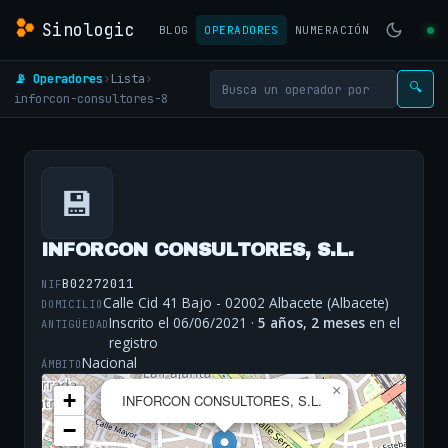
Sinologic
BLOG
OPERADORES
NUMERACIÓN
📡 Operadores
›
Lista
›
🔍
inforcon-consultores-8
💾
INFORCON CONSULTORES, S.L.
B02272011
NIF
Calle Cid 41 Bajo - 02002 Albacete (Albacete)
DOMICILIO
Inscrito el 06/06/2021 ·
5 años, 2 meses
en el
ANTIGÜEDAD
registro
Nacional
ÁMBITO
×
+
INFORCON CONSULTORES, S.L.
−