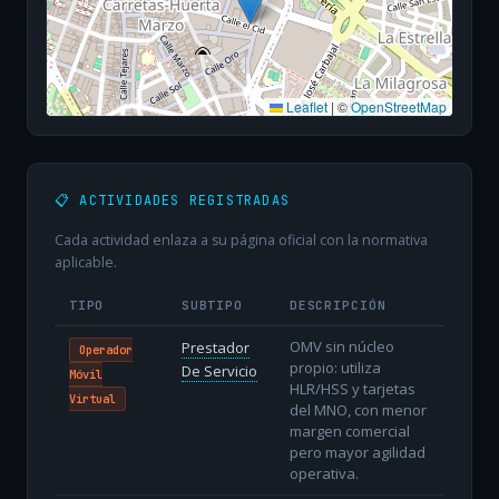
Leaflet
|
©
OpenStreetMap
📋 ACTIVIDADES REGISTRADAS
Cada actividad enlaza a su página oficial con la normativa
aplicable.
TIPO
SUBTIPO
DESCRIPCIÓN
OMV sin núcleo
Prestador
Operador
propio: utiliza
De Servicio
Móvil
HLR/HSS y tarjetas
Virtual
del MNO, con menor
margen comercial
pero mayor agilidad
operativa.