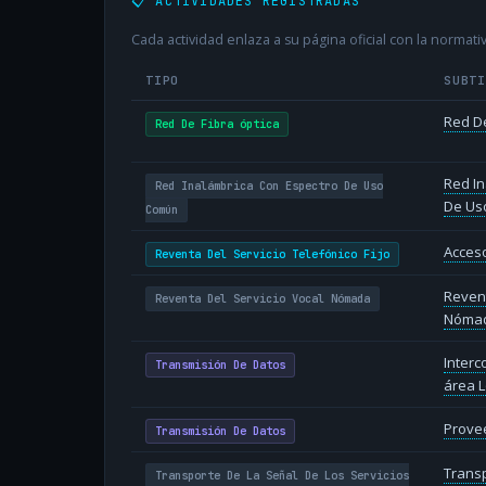
📋 ACTIVIDADES REGISTRADAS
Cada actividad enlaza a su página oficial con la normativ
TIPO
SUBT
Red De
Red De Fibra óptica
Red In
Red Inalámbrica Con Espectro De Uso
De Us
Común
Acceso
Reventa Del Servicio Telefónico Fijo
Revent
Reventa Del Servicio Vocal Nómada
Nóma
Inter
Transmisión De Datos
área L
Provee
Transmisión De Datos
Transp
Transporte De La Señal De Los Servicios