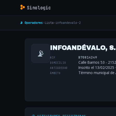
Sinologic
📡 Operadores
›
Lista
›
infoandevalo-2
INFOANDÉVALO, S
📡
B70814249
NIF
Calle Barrios 53 - 215
DOMICILIO
Inscrito el 13/02/2025 
ANTIGÜEDAD
Término municipal de 
ÁMBITO