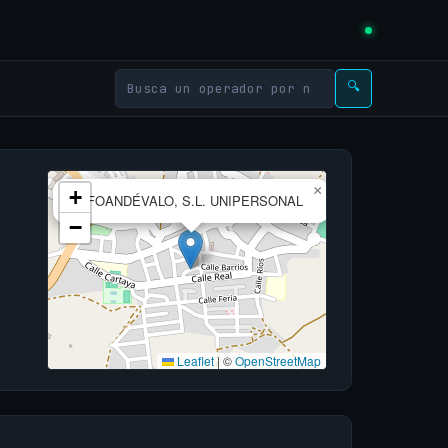
🔍
×
+
INFOANDÉVALO, S.L. UNIPERSONAL
−
Leaflet
|
©
OpenStreetMap