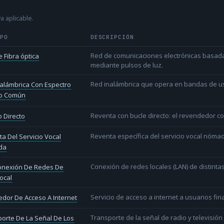
a aplicable.
IPO
DESCRIPCIÓN
Red de comunicaciones electrónicas basada 
 Fibra óptica
mediante pulsos de luz.
Red inalámbrica que opera en bandas de uso l
alámbrica Con Espectro
o Común
Reventa con bucle directo: el revendedor co
 Directo
Reventa específica del servicio vocal nóm
a Del Servicio Vocal
da
Conexión de redes locales (LAN) de distint
conexión De Redes De
ocal
Servicio de acceso a internet a usuarios fina
dor De Acceso A Internet
Transporte de la señal de radio y televisió
orte De La Señal De Los