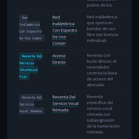
pulsos de luz.
Red inalámbrica
Red
Red
que opera en
Inalámbrica
Inalámbrica
bandas de uso
Con Espectro
Con Espectro
libre (sin licencia
De Uso
De Uso Común
individual).
Común
Reventa con
Acceso
Reventa Del
bucle directo: el
Directo
Servicio
revendedor
Telefónico
controla la línea
Fijo
de acceso del
abonado.
Reventa
Reventa Del
Reventa Del
específica del
Servicio Vocal
Servicio
servicio vocal
Nómada
Vocal Nómada
nómada con
subasignación
de la numeración
nómada.