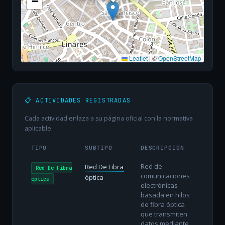
−
Leaflet
|
©
OpenStreetMap
📋 ACTIVIDADES REGISTRADAS
Cada actividad enlaza a su página oficial con la normativa
aplicable.
TIPO
SUBTIPO
DESCRIPCIÓN
Red de
Red De Fibra
Red De Fibra
comunicaciones
óptica
óptica
electrónicas
basada en hilos
de fibra óptica
que transmiten
datos mediante