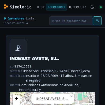
Sinologic
BLOG
OPERADORES
NUMERACIÓN
📡 Operadores
›
Lista
›
🔍
indesat-avsts-4
📡
INDESAT AVSTS, S.L.
B23612328
NIF
Plaza San Francisco 5 - 14200 Linares (Jaén)
DOMICILIO
Inscrito el 23/02/2009 ·
17 años, 5 meses
en
ANTIGÜEDAD
el registro
Comunidades Autónomas de Andalucía,
ÁMBITO
Extremadura y
×
+
INDESAT AVSTS, S.L.